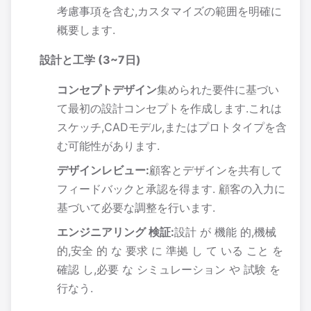
考慮事項を含む,カスタマイズの範囲を明確に
概要します.
設計と工学 (3~7日)
コンセプトデザイン
集められた要件に基づい
て最初の設計コンセプトを作成します.これは
スケッチ,CADモデル,またはプロトタイプを含
む可能性があります.
デザインレビュー:
顧客とデザインを共有して
フィードバックと承認を得ます. 顧客の入力に
基づいて必要な調整を行います.
エンジニアリング 検証:
設計 が 機能 的,機械
的,安全 的 な 要求 に 準拠 し て いる こと を
確認 し,必要 な シミュレーション や 試験 を
行なう.