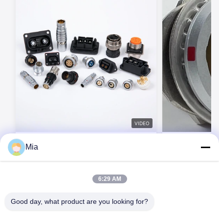
VIDEO
BEXKOM カスタムシリーズ 高耐久性 カ
電子機器用のM2
Mia
スタムコネクタ 多機能コネクタ ハイブリ
ッドコネクタ ミックスコネクタ 無料ツー
ルデザインサービス
今連絡してください
今連
6:29 AM
Good day, what product are you looking for?