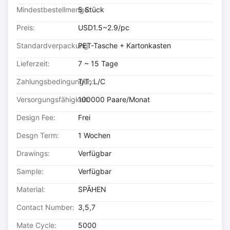
Mindestbestellmenge:
5 Stück
Preis:
USD1.5~2.9/pc
Standardverpackung:
PET-Tasche + Kartonkasten
Lieferzeit:
7 ~ 15 Tage
Zahlungsbedingungen:
T/T, L/C
Versorgungsfähigkeit:
100000 Paare/Monat
Design Fee:
Frei
Desgn Term:
1 Wochen
Drawings:
Verfügbar
Sample:
Verfügbar
Material:
SPÄHEN
Contact Number:
3,5,7
Mate Cycle:
5000