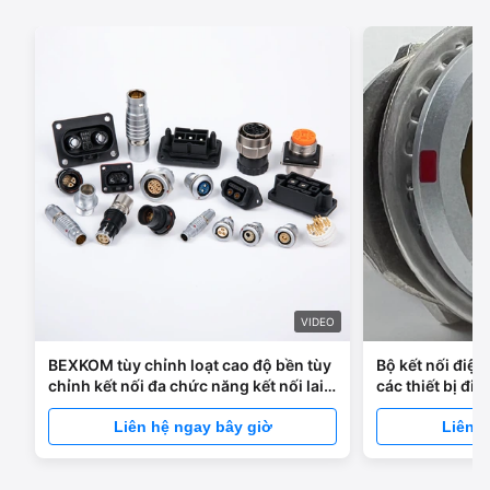
10:28 AM
Good day, what product are you looking for?
VIDEO
BEXKOM tùy chỉnh loạt cao độ bền tùy
Bộ kết nối điện
chỉnh kết nối đa chức năng kết nối lai
các thiết bị điệ
kết nối hỗn hợp kết nối thiết kế công
cụ miễn phí dịch vụ
Liên hệ ngay bây giờ
Liên h