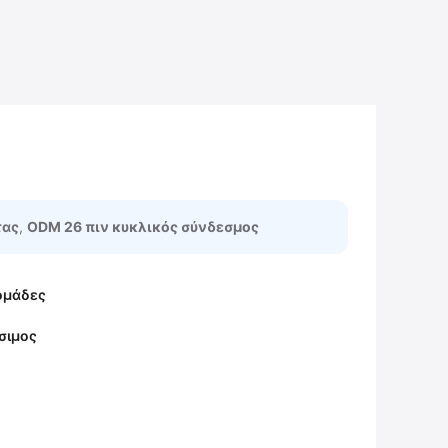
τας
,
ODM 26 πιν κυκλικός σύνδεσμος
ομάδες
σιμος