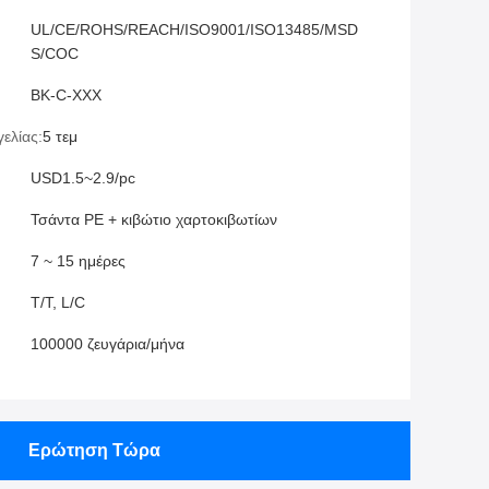
UL/CE/ROHS/REACH/ISO9001/ISO13485/MSD
S/COC
BK-C-XXX
ελίας:
5 τεμ
USD1.5~2.9/pc
Τσάντα PE + κιβώτιο χαρτοκιβωτίων
7 ~ 15 ημέρες
T/T, L/C
100000 ζευγάρια/μήνα
Ερώτηση Τώρα