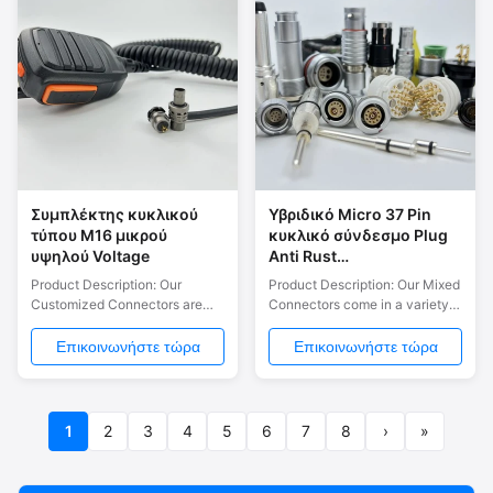
connectors. With 37
Easy to Operate: The one -
connectors included in this
button push - pull locking
product, you'll have a vast ...
mechanism enables ...
Συμπλέκτης κυκλικού
Υβριδικό Micro 37 Pin
τύπου M16 μικρού
κυκλικό σύνδεσμο Plug
υψηλού Voltage
Anti Rust
Πολυλειτουργικό
Product Description: Our
Product Description: Our Mixed
Customized Connectors are
Connectors come in a variety
designed for industrial,
of connection types including
commercial, and residential
plug-in, push pull, screw, and
Επικοινωνήστε τώρα
Επικοινωνήστε τώρα
applications. These connectors
break away. This means you
offer a reliable and secure
can select the type that is best
wired connectivity solution for
for your specific application.
various devices. Our
Whether you need coaxial and
1
2
3
4
5
6
7
8
›
»
connectors are built to last with
signals connectors or powers
high durability, ensuring a long-
and signals connectors, these
lasting and ...
...