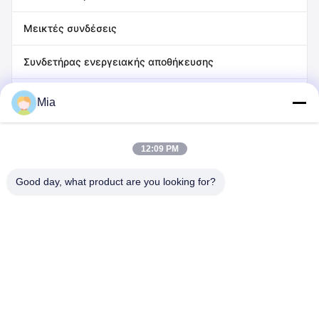
Μεικτές συνδέσεις
Συνδετήρας ενεργειακής αποθήκευσης
Συνδετήρας σειράς SP/SF
Mia
Σύνδεσμος σειράς HR
12:09 PM
Good day, what product are you looking for?
C620, κτίριο C, διεθνές βιομηχανικό πάρκο ρομπότ Huafeng,
οδός Hangcheng, οδός Xixiang, περιοχή Baoan, πόλη
Shenzhen, 518126, Κίνα
Τηλεφώνημα: 86-400-9969691
Ηλεκτρονικό: cs1@bexkom.com