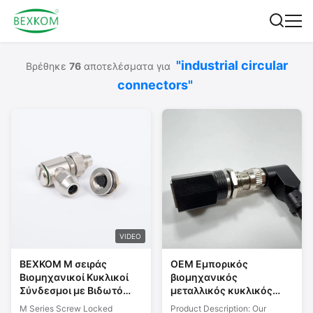
"industrial circular
Βρέθηκε
76
αποτελέσματα για
connectors"
VIDEO
BEXKOM M σειράς
OEM Εμπορικός
Βιομηχανικοί Κυκλικοί
βιομηχανικός
Σύνδεσμοι με Βιδωτό
μεταλλικός κυκλικός
Κλείδωμα 2~17 Pin IP67
σύνδεσμος IP68 MSDS
M Series Screw Locked
Product Description: Our