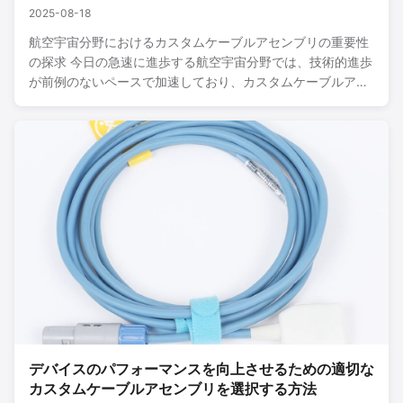
2025-08-18
航空宇宙分野におけるカスタムケーブルアセンブリの重要性
の探求 今日の急速に進歩する航空宇宙分野では、技術的進歩
が前例のないペースで加速しており、カスタムケーブルアセ
ンブリは不可欠なコンポーネントとなっています。これら
の、一見小さなケーブルアセンブリが宇宙船で果たす重要な
役割について考えたことはありますか？それらは単なる機器
を接続するためのツールではなく、安全性と性能を保証する
重要な要素なのです。 カスタムケーブルアセンブリの定義と
特性 まず、カスタムケーブルアセンブリとは何かを明確にし
ましょう。簡単に言うと、特定の要件を満たすように設計お
よび製造されたケーブルです。これらのコンポーネントは、
通...
デバイスのパフォーマンスを向上させるための適切な
カスタムケーブルアセンブリを選択する方法