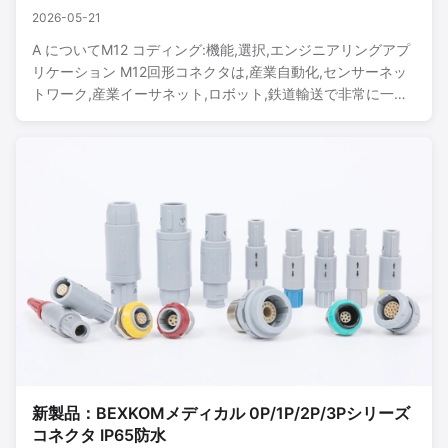
2026-05-21
A についてM12 コディング:機能,選択,エンジニアリングアプ
リケーション M12回形コネクタは,産業自動化,センサーネッ
トワーク,産業イーサネット,ロボット,鉄道輸送で非常に一般
的です.コード識別子 A,B,D,X,K,S,T,インターフェースの機械
的なキーリングを定義プラグの互換性,信号の種類,およびデ
バイス間の電源伝送能力に直接影響する. B についてM12コー
ドの定義 M12コードは,機械的なキーリング (反マッティン
グ) デザインです.コンネクタ内の特定の溝と突出構造を通じ
て,同じコードを持つプラグとソケットのみが物理的に交配で
きるようにします誤った挿入を効果的に防止します. ...
新製品：BEXKOMメディカル 0P/1P/2P/3Pシリーズ
コネクタ IP65防水