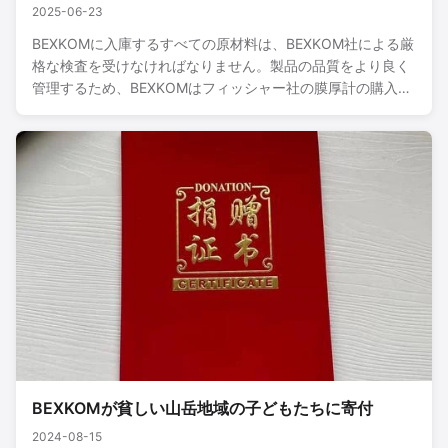
2025-06-23
BEXKOMに入庫するすべての原材料は、BEXKOM社による厳
格な検査を受けなければなりません。製品の品質をより良く
管理するため、BEXKOMはフィッシャー社の膜厚計の購入に
約45,000ドルを投資しました。これにより、接点上のコー
ティングの厚さを正確に検出し、コーティングが品質基準を
満たしていることを確認できます。多額の投資のため、多く
の同業他社はまだこの設備を持っていません。...
BEXKOMが貧しい山岳地域の子どもたちに寄付
2024-08-15