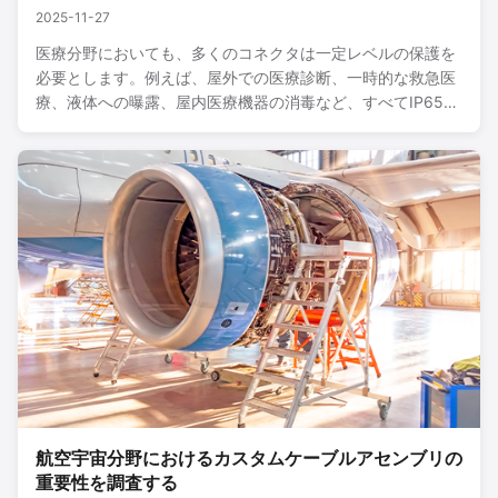
2025-11-27
医療分野においても、多くのコネクタは一定レベルの保護を
必要とします。例えば、屋外での医療診断、一時的な救急医
療、液体への曝露、屋内医療機器の消毒など、すべてIP65以
上の保護レベルを満たすコネクタが求められます。BEXKOM
は、お客様のニーズに応えるため、Medical 0P/1P/2P/3Pシ
リーズコネクタを特別に開発しました。さらに、お客様に
様々な材料を提供し、ハイエンド製品とミッドレンジ製品の
両方で異なる材料を選択してコストを削減できるようにして
います。例えば、シェルはPSUまたはPC材料で作ることがで
き、絶縁体はPEEKまたはPPS材料で作ることができます。材
料が異なっていても...
航空宇宙分野におけるカスタムケーブルアセンブリの
重要性を調査する