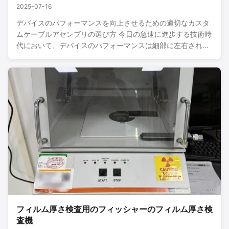
2025-07-16
デバイスのパフォーマンスを向上させるための適切なカスタ
ムケーブルアセンブリの選び方 今日の急速に進歩する技術時
代において、デバイスのパフォーマンスは細部に左右される
ことがよくあります。なぜ、あるデバイスは常に他のデバイ
スよりも優れており、他のデバイスは頻繁に問題に直面する
のか疑問に思ったことはありませんか？その答えは、多くの
場合、カスタムケーブルアセンブリの選択にあります。今日
は、適切なカスタムケーブルアセンブリを選択することで、
デバイスのパフォーマンスをどのように向上させることがで
きるかについて説明します。 カスタムケーブルアセンブリと
は？ 簡単に言うと、カスタムケーブルアセンブリは、特定
の...
フィルム厚さ検査用のフィッシャーのフィルム厚さ検
査機