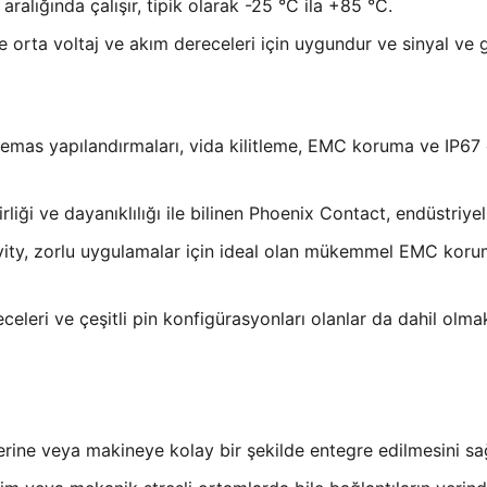
k aralığında çalışır, tipik olarak -25 °C ila +85 °C.
e orta voltaj ve akım dereceleri için uygundur ve sinyal ve g
i temas yapılandırmaları, vida kilitleme, EMC koruma ve IP67 
irliği ve dayanıklılığı ile bilinen Phoenix Contact, endüstriy
vity, zorlu uygulamalar için ideal olan mükemmel EMC koru
eceleri ve çeşitli pin konfigürasyonları olanlar da dahil olma
lerine veya makineye kolay bir şekilde entegre edilmesini sağ