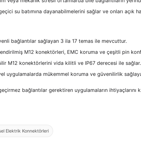
şim veya mekanik stresli ortamlarda bile bağlantıların yerin
 geçici su batımına dayanabilmelerini sağlar ve onları açık h
venli bağlantılar sağlayan 3 ila 17 temas ile mevcuttur.
lendirilmiş M12 konektörleri, EMC koruma ve çeşitli pin konf
lir M12 konektörlerini vida kilitli ve IP67 derecesi ile sağlar.
yel uygulamalarda mükemmel koruma ve güvenilirlik sağlayan
çirmez bağlantılar gerektiren uygulamaların ihtiyaçlarını kar
el Elektrik Konnektörleri