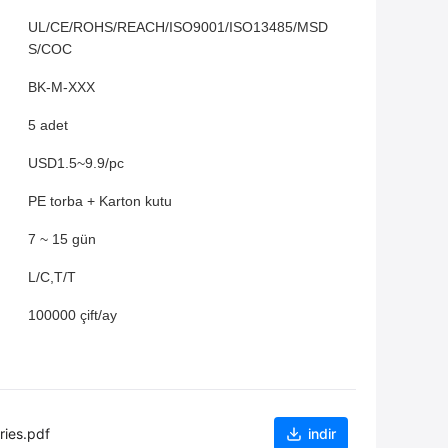
UL/CE/ROHS/REACH/ISO9001/ISO13485/MSD
S/COC
BK-M-XXX
5 adet
USD1.5~9.9/pc
PE torba + Karton kutu
7 ~ 15 gün
L/C,T/T
100000 çift/ay
ies.pdf
indir