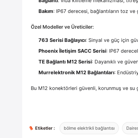
Bağlantı
: vida kilitleme mekanizması, titre
Bakım
: IP67 derecesi, bağlantıların toz ve
Özel Modeller ve Üreticiler:
763 Serisi Bağlayıcı
: Sinyal ve güç için gü
Phoenix İletişim SACC Serisi
: IP67 derece
TE Bağlantı M12 Serisi
: Dayanıklı ve güveni
Murrelektronik M12 Bağlantıları
: Endüstri
Bu M12 konektörleri güvenli, korunmuş ve su ge
Etiketler :
bölme elektrikli bağlantısı
Daires