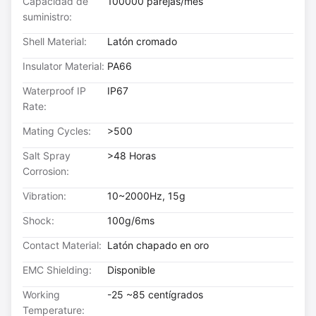
Capacidad de
100000 parejas/mes
suministro:
Shell Material:
Latón cromado
Insulator Material:
PA66
Waterproof IP
IP67
Rate:
Mating Cycles:
>500
Salt Spray
>48 Horas
Corrosion:
Vibration:
10~2000Hz, 15g
Shock:
100g/6ms
Contact Material:
Latón chapado en oro
EMC Shielding:
Disponible
Working
-25 ~85 centígrados
Temperature: