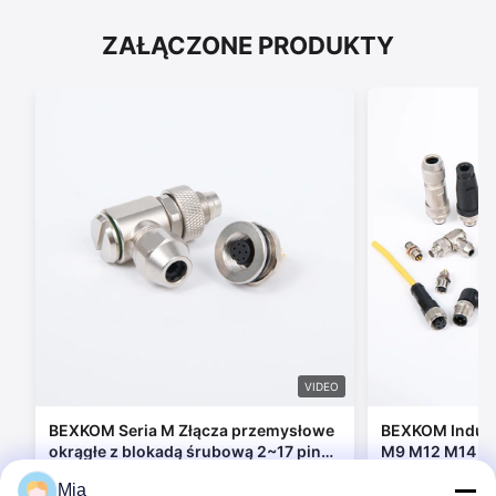
ZAŁĄCZONE PRODUKTY
VIDEO
BEXKOM Seria M Złącza przemysłowe
BEXKOM Indust
okrągłe z blokadą śrubową 2~17 pin
M9 M12 M14 M1
IP67 wodoodporne kompatybilne z
elektryczny z
Mia
Binder/Amphenol/Phoenix
osłoną EMC i 
Skontaktuj się teraz
Skont