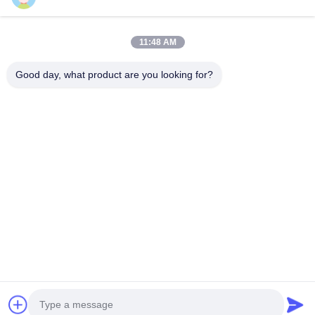
M5/M8/M9/M12/M14/M16/M23/(7/8)
11:48 AM
Good day, what product are you looking for?
C620, Budynek C, Huafeng International Robot Industrial Park,
Hangcheng Road, Ulica Xixiang, Dzielnica Baoan, Miasto
Shenzhen, 518126, Chiny
Teren: 86-400-9969691
Wiadomość e-mail: cs1@bexkom.com
Dom
Produkty
O nas
Skontaktuj się z nami
Aktualności
Wszystkie przypadki
© 2024 - 2026 BEXKOM Electronics Co., Ltd.. Wszystkie prawa
zastrzeżone..