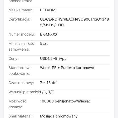
pochodzenia:
Nazwa marki:
BEXKOM
Certyfikacja:
UL/CE/ROHS/REACH/ISO9001/ISO1348
5/MSDS/COC
Numer modelu:
BK-M-XXX
Minimalna ilość
5szt
zamówienia:
Ceny:
USD1.5~9.9/pc
Standardowe
Worek PE + Pudełko kartonowe
opakowanie:
Czas dostawy:
7 ~ 15 dni
Warunki płatności:
L/C, T/T
Możliwość
100000 pensjonatów/miesiąc
dostaw:
Shell Material:
Mosiądz chromowany