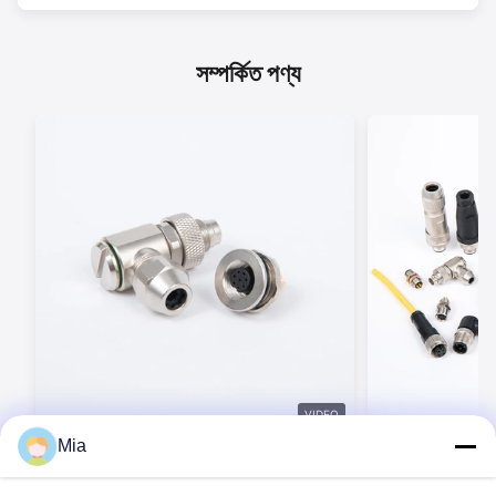
সম্পর্কিত পণ্য
VIDEO
Mia
BEXKOM M সিরিজ স্ক্রু লক ইন্ডাস্ট্রিয়াল সার্কুলার
BEXKOM ইন্ডাস্ট্র
সংযোগকারী 2 ~ 17 পিন আইপি 67 জলরোধী বাঁধক /
M14 M16 M23 7/8