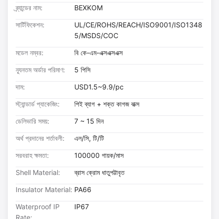
ব্র্যান্ডের নাম:
BEXKOM
সার্টিফিকেশন:
UL/CE/ROHS/REACH/ISO9001/ISO1348
5/MSDS/COC
মডেল নম্বর:
বি কে-এম-এক্সএক্সএক্স
ন্যূনতম অর্ডার পরিমাণ:
5 পিসি
দাম:
USD1.5~9.9/pc
স্ট্যান্ডার্ড প্যাকেজিং:
পিই ব্যাগ + শক্ত কাগজ বাক্স
ডেলিভারি সময়:
7 ~ 15 দিন
অর্থ প্রদানের শর্তাবলী:
এল/সি, টি/টি
সরবরাহ ক্ষমতা:
100000 গায়ক/মাস
Shell Material:
ব্রাস ক্রোম ধাতুপট্টাবৃত
Insulator Material:
PA66
Waterproof IP
IP67
Rate: