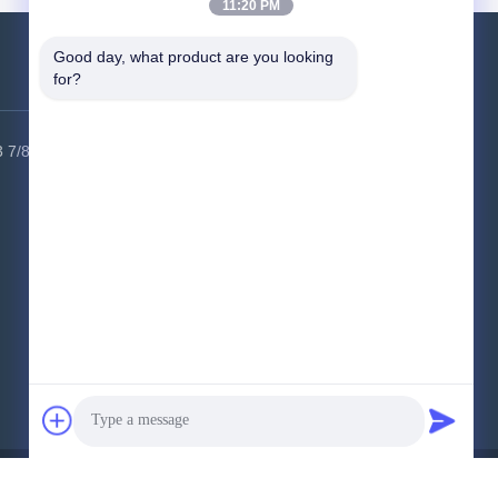
11:20 PM
e of the
Good day, what product are you looking 
for?
連絡 ください
3 7/8シ
工場アドレス:
6 建物,HSK工業公園,広
明地区,深?? 市,518000,中国
テレ:
86-400-9969691
メール:
cs1@bexkom.com
ています..