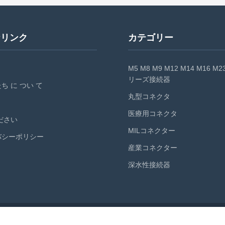
 resistance exceeding 96 hours,
your medical device connections. On
key ...
なリンク
カテゴリー
M5 M8 M9 M12 M14 M16 M2
リーズ接続器
ち に つい て
丸型コネクタ
医療用コネクタ
ださい
MILコネクター
バシーポリシー
産業コネクター
深水性接続器
ight © 2024 - 2026 BEXKOM Electronics Co., Ltd.. すべての権利は保護され