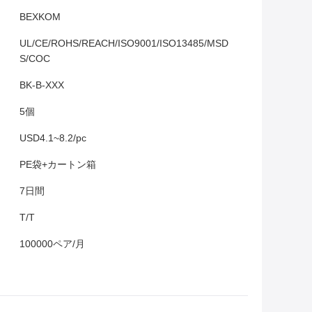
BEXKOM
UL/CE/ROHS/REACH/ISO9001/ISO13485/MSD
S/COC
BK-B-XXX
5個
USD4.1~8.2/pc
PE袋+カートン箱
7日間
T/T
100000ペア/月