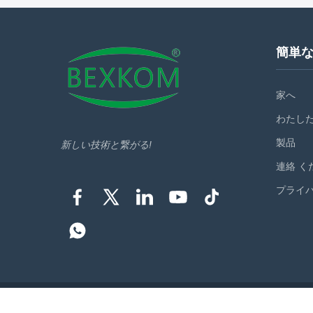
spray corrosion resistance of more than 96
corrosion
hours...
these ...
簡単
家へ
わたした
製品
新しい技術と繋がる!
連絡 く
プライ
Copyr