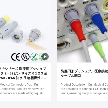
OM Pシリーズ 医療用プッシュプ
防塵円形プッシュプル医療接続
2 - 32ピン サイズ 0 1 2 3 金
ケーブル開口
P50 - IP65 防水 生物相容性コネ
edical Connectors Push Pull
Product Description: Our Medical C
l Connectors Product Overview The
are designed to connect ECG monit
onnectors are made of high-quality
leads, ensuring that you can get acc
terials, ensuring non-toxic and non-
readings every time. These connect
properties for patient and
compatible with LEMO, Redel, and
 professional safety. With salt spray
connectors, making them a versatile 