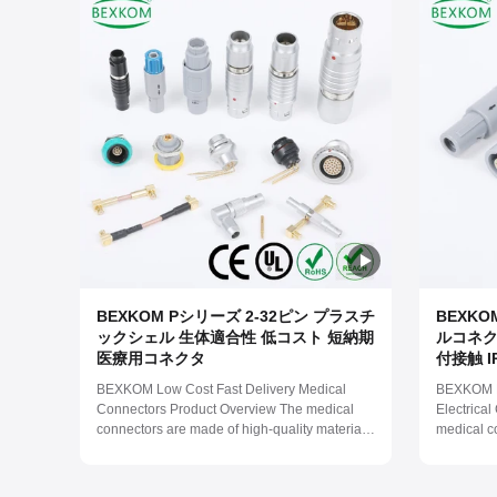
BEXKOM Pシリーズ 2-32ピン プラスチ
BEXK
ックシェル 生体適合性 低コスト 短納期
ルコネクタ 
医療用コネクタ
付接触 I
クタ
BEXKOM Low Cost Fast Delivery Medical
BEXKOM M
Connectors Product Overview The medical
Electrica
connectors are made of high-quality materials.
medical c
They are non-toxic and non-pyrogenic,
plastic ma
ensuring the safety of patients and healthcare
pyrogenic 
professionals. The connectors have a salt
healthcare