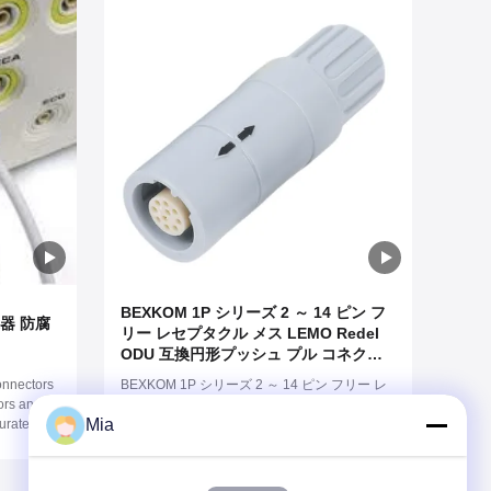
BEXKOM 1P シリーズ 2 ～ 14 ピン フ
器 防腐
リー レセプタクル メス LEMO Redel
ODU 互換円形プッシュ プル コネク
タ、IP50 定格および金メッキ真鍮コン
onnectors
BEXKOM 1P シリーズ 2 ～ 14 ピン フリー レ
タクト付き医療機器用プラスチック
ors and
セプタクル メス LEMO Redel ODU 互換円形
PC/PSU シェル
Mia
urate
プッシュ プル コネクタ、IP50 定格および金メ
ors are
ッキ真鍮コンタクト付き医療機器用プラスチ
 ODU
ック PC/PSU シェル
choice for