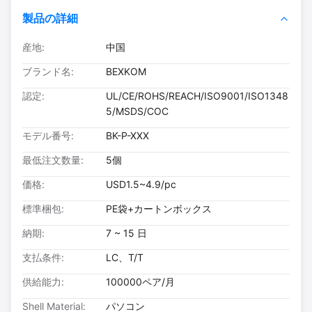
製品の詳細
産地:
中国
ブランド名:
BEXKOM
認定:
UL/CE/ROHS/REACH/ISO9001/ISO1348
5/MSDS/COC
モデル番号:
BK-P-XXX
最低注文数量:
5個
価格:
USD1.5~4.9/pc
標準梱包:
PE袋+カートンボックス
納期:
7 ~ 15 日
支払条件:
LC、T/T
供給能力:
100000ペア/月
Shell Material:
パソコン