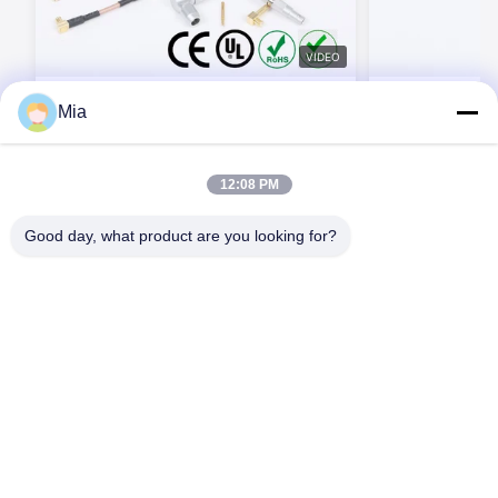
VIDEO
BEXKOM Pシリーズ 2-32ピン プラスチ
BEXKOM P
Mia
ックシェル 生体適合性 低コスト 短納期 医
コネクタ 2 - 32
療用コネクタ
触 IP50 - I
今連絡してください
今連
12:08 PM
Good day, what product are you looking for?
C620,Cビル,フアフェン国際ロボット産業公園,ハンチェン道路,シ
シアン通り,バオアン地区,深?? 市,518126,中国
テレ: 86-400-9969691
メール: cs1@bexkom.com