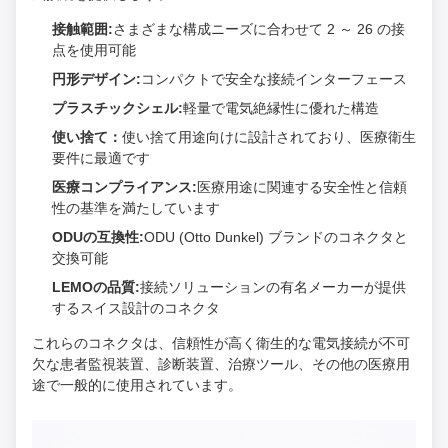
接触範囲:
さまざまな構成ニーズに合わせて 2 ～ 26 の接
点を使用可能
円形デザイン:
コンパクトで安全な接続インターフェース
プラスチックシェル:
軽量で電気絶縁性に優れた構造
使い捨て：
使い捨て用途向けに設計されており、医療衛生
要件に最適です
医療コンプライアンス:
医療用途に関連する安全性と信頼
性の基準を満たしています
ODUの互換性:
ODU (Otto Dunkel) ブランドのコネクタと
交換可能
LEMOの品質:
接続ソリューションの有名メーカーが提供
するスイス設計のコネクタ
これらのコネクタは、信頼性が高く衛生的な電気接続が不可
欠な患者監視装置、診断装置、治療ツール、その他の医療用
途で一般的に使用されています。