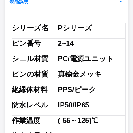
製品説明
シリーズ名
Pシリーズ
ピン番号
2~14
シェル材質
PC/電源ユニット
ピンの材質
真鍮金メッキ
絶縁体材料
PPS/ピーク
防水レベル
IP50/IP65
作業温度
(-55～125)℃