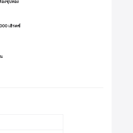
ืองชุบทอง
000 เฮิรตซ์
อน