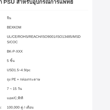
อก PSU สำหรับอุปกรณ์การแพทย์
จีน
BEXKOM
UL/CE/ROHS/REACH/ISO9001/ISO13485/MSD
S/COC
BK-P-XXX
5 ชิ้น
USD1.5~4.9/pc
ถุง PE + กล่องกระดาษ
7 ~ 15 วัน
แอล/C,ที/ที
ย:
100,000 คู่ / เดือน