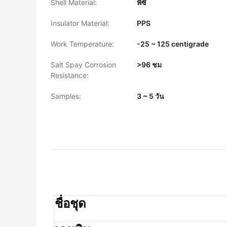
Shell Material:
พีซี
Insulator Material:
PPS
Work Temperature:
-25 ~ 125 centigrade
Salt Spay Corrosion
>96 ชม
Resistance:
Samples:
3 ~ 5 วัน
ชื่อชุด