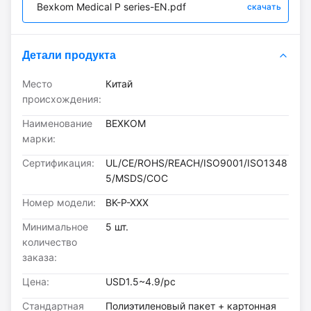
Bexkom Medical P series-EN.pdf
скачать
Детали продукта
Место
Китай
происхождения:
Наименование
BEXKOM
марки:
Сертификация:
UL/CE/ROHS/REACH/ISO9001/ISO1348
5/MSDS/COC
Номер модели:
BK-P-XXX
Минимальное
5 шт.
количество
заказа:
Цена:
USD1.5~4.9/pc
Стандартная
Полиэтиленовый пакет + картонная