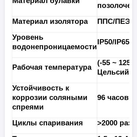
Материал булавки
позолочен
Материал изолятора
ППС/ПЕЭК
Уровень
IP50/IP65
водонепроницаемости
(-55 ~ 125)
Рабочая температура
Цельсий
Устойчивость к
коррозии соляными
96 часов
спреями
Циклы спаривания
>2000 раз