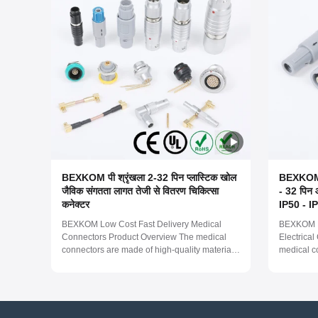
BEXKOM पी श्रृंखला 2-32 पिन प्लास्टिक खोल
BEXKOM P 
जैविक संगतता लागत तेजी से वितरण चिकित्सा
- 32 पिन आ
कनेक्टर
IP50 - IP
BEXKOM Low Cost Fast Delivery Medical
BEXKOM M
Connectors Product Overview The medical
Electrica
connectors are made of high-quality materials.
medical c
They are non-toxic and non-pyrogenic,
plastic ma
ensuring the safety of patients and healthcare
pyrogenic 
professionals. The connectors have a salt
healthcare
spray corrosion resistance of more than 96
corrosion
hours...
these ...