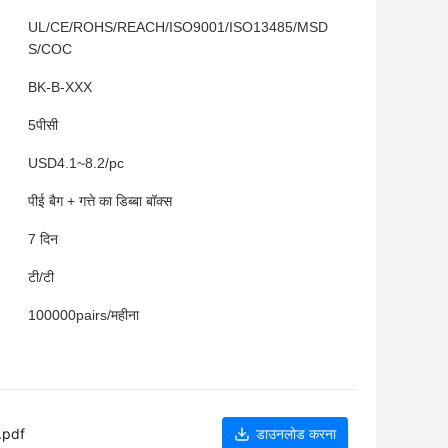
UL/CE/ROHS/REACH/ISO9001/ISO13485/MSD
S/COC
BK-B-XXX
5पीसी
USD4.1~8.2/pc
पीई बैग + गत्ते का डिब्बा बॉक्स
7 दिन
टी/टी
100000pairs/महीना
.pdf
डाउनलोड करना