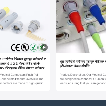
सीरीज मेडिकल पुश पुल कनेक्टर्स 2
धूल प्रतिरोधी परिपत्र पुश पुल मेडिकल 
कार 0 1 2 3 गोल्ड प्लेटेड संपर्क
एंटी-संक्षारण केबल ओपनिंग
65 वॉटरप्रूफ जैविक संगतता कनेक्टर
edical Connectors Push Pull
Product Description: Our Medical C
l Connectors Product Overview The
are designed to connect ECG monit
onnectors are made of high-quality
leads, ensuring that you can get acc
terials, ensuring non-toxic and non-
readings every time. These connect
properties for patient and
compatible with LEMO, Redel, and
 professional safety. With salt spray
connectors, making them a versatile 
 resistance exceeding 96 hours,
your medical device connections. On
key ...