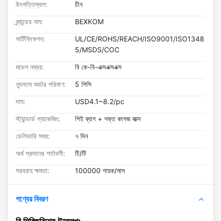
উৎপত্তিস্থল:
চীন
ব্র্যান্ডের নাম:
BEXKOM
সার্টিফিকেশন:
UL/CE/ROHS/REACH/ISO9001/ISO1348
5/MSDS/COC
মডেল নম্বর:
বি কে-বি-এক্সএক্সএক্স
ন্যূনতম অর্ডার পরিমাণ:
5 পিসি
দাম:
USD4.1~8.2/pc
স্ট্যান্ডার্ড প্যাকেজিং:
পিই ব্যাগ + শক্ত কাগজ বাক্স
ডেলিভারি সময়:
৭ দিন
অর্থ প্রদানের শর্তাবলী:
টি/টি
সরবরাহ ক্ষমতা:
100000 গায়ক/মাস
পণ্যের বিবরণ