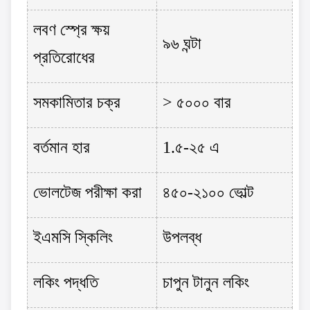
লবণ স্প্রে ক্ষয়
৯৬ ঘন্টা
প্রতিরোধের
সমকামিতার চক্র
> ৫০০০ বার
বর্তমান হার
1.৫-২৫ এ
ভোলটেজ পরীক্ষা করা
৪৫০-২১০০ ভোল্ট
ইএমসি স্কিলিং
উপলব্ধ
লকিং পদ্ধতি
চাপুন টানুন লকিং