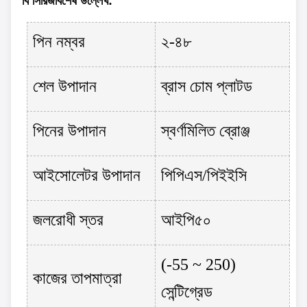
বি সিরিজ
বিশেষ উল্লেখ
:
পিন নম্বর
২-৪৮
শেল উপাদান
ব্রাস চোম প্লাটড
পিনের উপাদান
স্বর্ণমিলিত ব্রোঞ্জ
আইসোলেটর উপাদান
পিপিএস/পিইইসি
জলরোধী স্তর
আইপি৫০
(-55 ~ 250)
কাজের তাপমাত্রা
সেন্টিগ্রেড