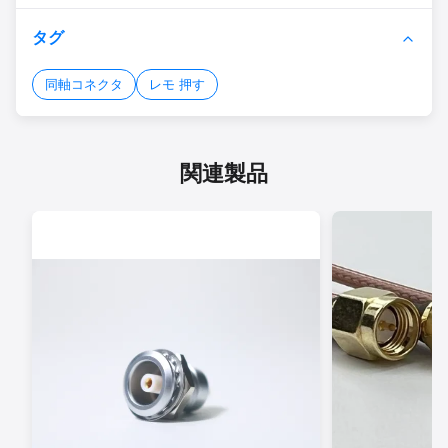
タグ
同軸コネクタ
レモ 押す
関連製品