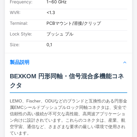
Frequency:
1~60 GHz
WVR:
<1.3
Terminal:
PCBマウント/溶接/クリップ
Lock Style:
プッシュ プル
Size:
0,1
製品説明
BEXKOM 円形同軸・信号混合多機能コネ
クタ
LEMO、Fischer、ODUなどのブランドと互換性のある円形金
属EMCシールドプッシュプルロック同軸コネクタは、安全で
信頼性の高い接続が不可欠な高性能、高周波アプリケーショ
ン向けに設計されています。これらのコネクタは、産業、航
空宇宙、通信など、さまざまな要求の厳しい環境で使用され
ています。