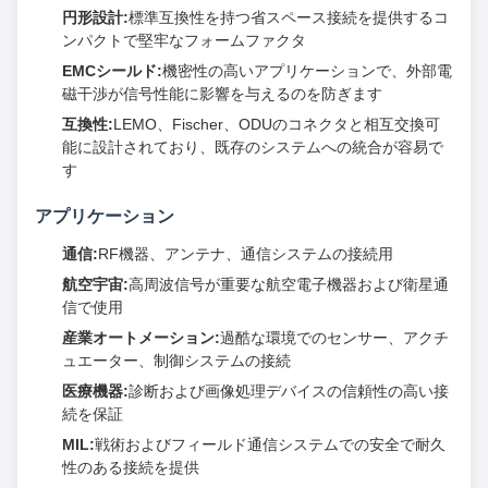
円形設計:
標準互換性を持つ省スペース接続を提供するコ
ンパクトで堅牢なフォームファクタ
EMCシールド:
機密性の高いアプリケーションで、外部電
磁干渉が信号性能に影響を与えるのを防ぎます
互換性:
LEMO、Fischer、ODUのコネクタと相互交換可
能に設計されており、既存のシステムへの統合が容易で
す
アプリケーション
通信:
RF機器、アンテナ、通信システムの接続用
航空宇宙:
高周波信号が重要な航空電子機器および衛星通
信で使用
産業オートメーション:
過酷な環境でのセンサー、アクチ
ュエーター、制御システムの接続
医療機器:
診断および画像処理デバイスの信頼性の高い接
続を保証
MIL:
戦術およびフィールド通信システムでの安全で耐久
性のある接続を提供