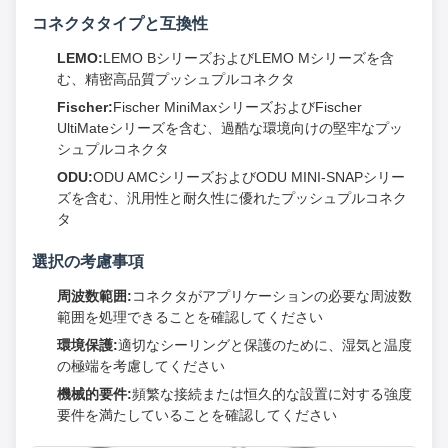
コネクタタイプと互換性
LEMO:
LEMO BシリーズおよびLEMO Mシリーズを含
む、精密高品質プッシュプルコネクタ
Fischer:
Fischer MiniMaxシリーズおよびFischer
UltiMateシリーズを含む、過酷な環境向けの堅牢なプッ
シュプルコネクタ
ODU:
ODU AMCシリーズおよびODU MINI-SNAPシリー
ズを含む、汎用性と耐久性に優れたプッシュプルコネク
タ
選択の考慮事項
周波数範囲:
コネクタがアプリケーションの必要な周波数
範囲を処理できることを確認してください
環境保護:
適切なシーリングと保護のために、湿気と温度
の極端を考慮してください
機械的要件:
頻繁な接続または恒久的な設置に対する強度
要件を満たしていることを確認してください