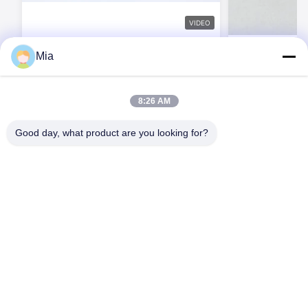
VIDEO
BEXKOM Sシリーズ丸型同軸コネクタお
BEXKOM RF
Mia
よびハイブリッド多機能コネクタ
ロムコーティング
1~60 GHz
今連絡してください
今連
8:26 AM
Good day, what product are you looking for?
C620,Cビル,フアフェン国際ロボット産業公園,ハンチェン道路,シ
シアン通り,バオアン地区,深?? 市,518126,中国
テレ: 86-400-9969691
メール: cs1@bexkom.com
家へ
製品
わたしたち に つい て
連絡 ください
ニュース
事件