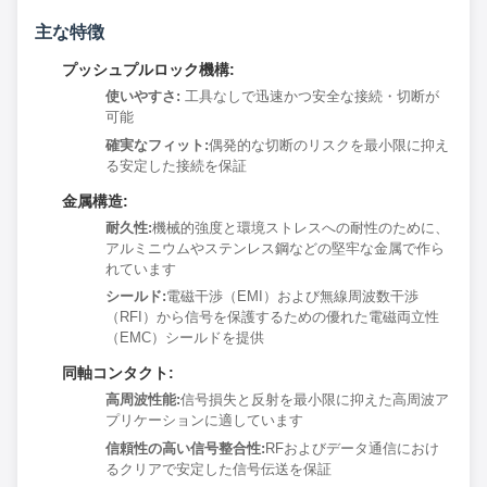
主な特徴
プッシュプルロック機構:
使いやすさ:
工具なしで迅速かつ安全な接続・切断が
可能
確実なフィット:
偶発的な切断のリスクを最小限に抑え
る安定した接続を保証
金属構造:
耐久性:
機械的強度と環境ストレスへの耐性のために、
アルミニウムやステンレス鋼などの堅牢な金属で作ら
れています
シールド:
電磁干渉（EMI）および無線周波数干渉
（RFI）から信号を保護するための優れた電磁両立性
（EMC）シールドを提供
同軸コンタクト:
高周波性能:
信号損失と反射を最小限に抑えた高周波ア
プリケーションに適しています
信頼性の高い信号整合性:
RFおよびデータ通信におけ
るクリアで安定した信号伝送を保証