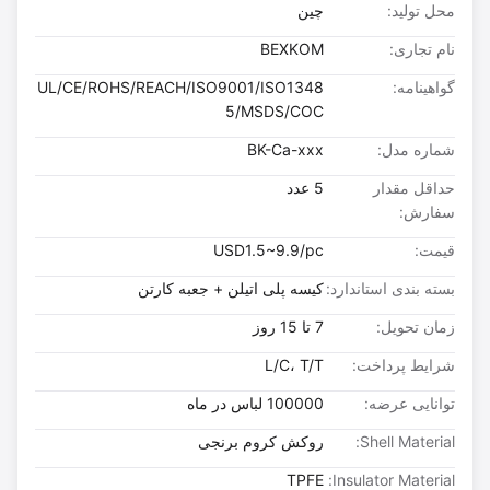
محل تولید:
چین
نام تجاری:
BEXKOM
گواهینامه:
UL/CE/ROHS/REACH/ISO9001/ISO1348
5/MSDS/COC
شماره مدل:
BK-Ca-xxx
حداقل مقدار
5 عدد
سفارش:
قیمت:
USD1.5~9.9/pc
بسته بندی استاندارد:
کیسه پلی اتیلن + جعبه کارتن
زمان تحویل:
7 تا 15 روز
شرایط پرداخت:
L/C، T/T
توانایی عرضه:
100000 لباس در ماه
Shell Material:
روکش کروم برنجی
TPFE
Insulator Material: