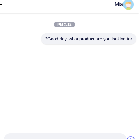
Mia
خانه
محصولات
دربارهی ما
تماس با ما
اخبار
همه موارد
3:12 PM
© 2024 - 2026 BEXKOM Electronics Co., Ltd.. تمام حقوق محفوظ است.
Good day, what product are you looking fo