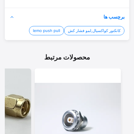
برچسب ها
کانکتور کواکسیال,لمو فشار کش
lemo push pull
محصولات مرتبط