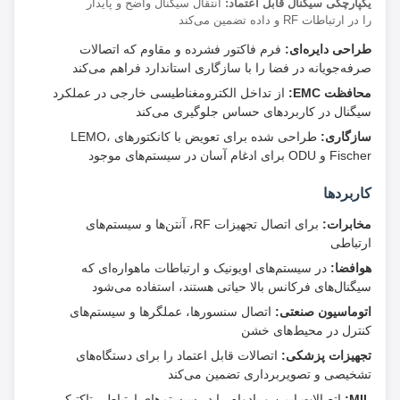
یکپارچگی سیگنال قابل اعتماد:
انتقال سیگنال واضح و پایدار
را در ارتباطات RF و داده تضمین می‌کند
طراحی دایره‌ای:
فرم فاکتور فشرده و مقاوم که اتصالات
صرفه‌جویانه در فضا را با سازگاری استاندارد فراهم می‌کند
محافظت EMC:
از تداخل الکترومغناطیسی خارجی در عملکرد
سیگنال در کاربردهای حساس جلوگیری می‌کند
سازگاری:
طراحی شده برای تعویض با کانکتورهای LEMO،
Fischer و ODU برای ادغام آسان در سیستم‌های موجود
کاربردها
مخابرات:
برای اتصال تجهیزات RF، آنتن‌ها و سیستم‌های
ارتباطی
هوافضا:
در سیستم‌های اویونیک و ارتباطات ماهواره‌ای که
سیگنال‌های فرکانس بالا حیاتی هستند، استفاده می‌شود
اتوماسیون صنعتی:
اتصال سنسورها، عملگرها و سیستم‌های
کنترل در محیط‌های خشن
تجهیزات پزشکی:
اتصالات قابل اعتماد را برای دستگاه‌های
تشخیصی و تصویربرداری تضمین می‌کند
MIL:
اتصالات ایمن و بادوام را در سیستم‌های ارتباطی تاکتیکی