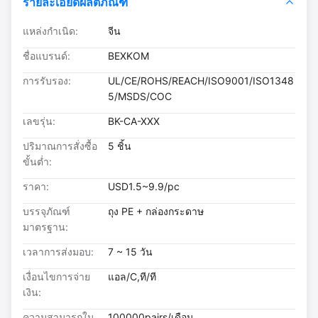
รายละเอียดผลิตภัณฑ์
แหล่งกำเนิด:
จีน
ชื่อแบรนด์:
BEXKOM
การรับรอง:
UL/CE/ROHS/REACH/ISO9001/ISO1348
5/MSDS/COC
เลขรุ่น:
BK-CA-XXX
ปริมาณการสั่งซื้อ
5 ชิ้น
ขั้นต่ำ:
ราคา:
USD1.5~9.9/pc
บรรจุภัณฑ์
ถุง PE + กล่องกระดาษ
มาตรฐาน:
เวลาการส่งมอบ:
7 ~ 15 วัน
เงื่อนไขการจ่าย
แอล/C,ที/ที
เงิน:
ความสามารถใน
100000pairs/เดือน