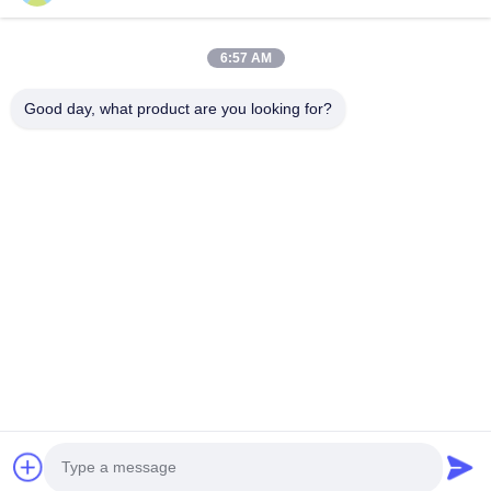
C620, อาคาร C, สวนอุตสาหกรรมหุ่นยนต์นานาชาติ Huafeng, ถนน
Hangcheng, ถนน Xixiang, เขต Baoan, เมืองเซินเจิ้น, 518126,
6:57 AM
ประเทศจีน
โทร: 86-400-9969691
Good day, what product are you looking for?
อีเมล: cs1@bexkom.com
บ้าน
ผลิตภัณฑ์
เกี่ยวกับเรา
ติดต่อเรา
ข่าว
ทุกกรณี
© 2024 - 2026 BEXKOM Electronics Co., Ltd.. สิทธิทั้งหมดถูกเก็บไว้.