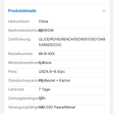
Produktdetails
Herkunftsort:
China
Markenbezeichnung:
BEXKOM
Zertifizierung:
UL/CE/ROHS/REACH/ISO9001/ISO1348
5/MSDS/COC
Modellnummer:
BK-B-XXX
Mindestbestellmenge:
5 Stück
Preis:
USD4.9~8.6/pc
Standardverpackung:
PE-Beutel + Karton
Lieferzeit:
7 Tage
Zahlungsbedingungen:
T/T
Versorgungsfähigkeit:
100.000 Paare/Monat