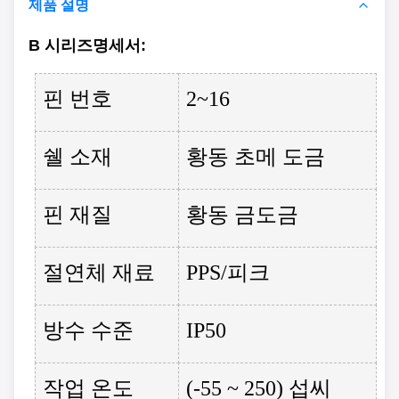
제품 설명
B 시리즈
명세서
:
핀 번호
2~16
쉘 소재
황동 초메 도금
핀 재질
황동 금도금
절연체 재료
PPS/피크
방수 수준
IP50
작업 온도
(-55 ~ 250) 섭씨