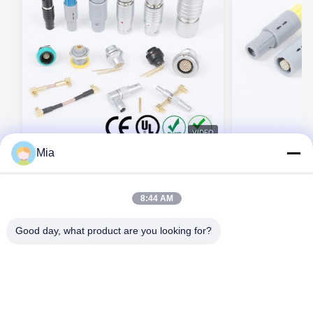
VIDEO
Mia
BEXKOM P 시리즈 2-32핀 플라스틱 쉘 생
BEXKOM P 시리
체 적합성 비용 빠른 배송 의료 커넥터
32 핀 크기 0 1 2
방수 생물학적 
8:44 AM
지금 연락하세요
지
Good day, what product are you looking for?
C620, 건물 C, Huafeng 국제 로봇 산업 공원, Hangcheng Road,
Xixiang Street, Baoan District, Shenzhen City, 518126, 중국