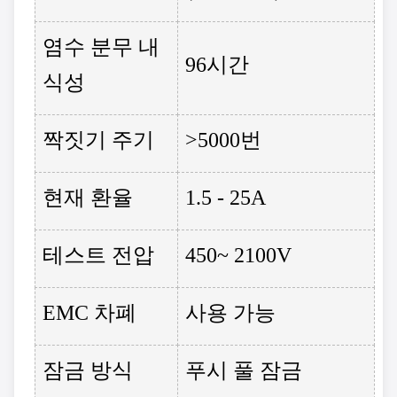
염수 분무 내
96시간
식성
짝짓기 주기
>5000번
현재 환율
1.5 - 25A
테스트 전압
450~ 2100V
EMC 차폐
사용 가능
잠금 방식
푸시 풀 잠금