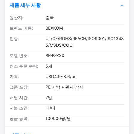
제품 세부 사항
원산지:
중국
브랜드 이름:
BEXKOM
인증:
UL/CE/ROHS/REACH/ISO9001/ISO1348
5/MSDS/COC
모델 번호:
BK-B-XXX
최소 주문 수량:
5개
가격:
USD4.9~8.6/pc
표준 포장:
PE 가방 + 판지 상자
배달 시간:
7일
지불 조건:
티/티
공급 능력:
100000쌍/월