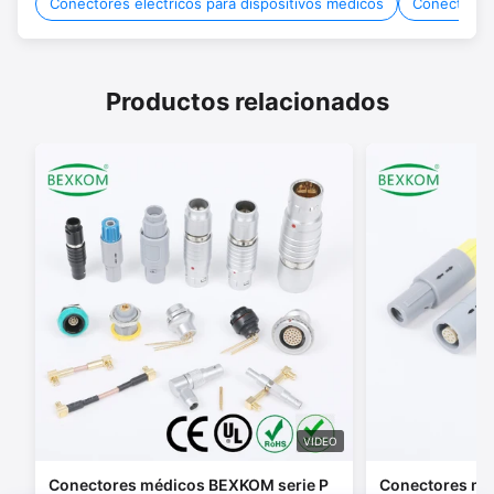
Conectores eléctricos para dispositivos médicos
Conectores 
Productos relacionados
VIDEO
Conectores médicos BEXKOM serie P
Conectores méd