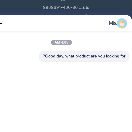
هاتف: 86-400-9969691
بريد إلكتروني: cs1@bexkom.com
Mia
4:05 AM
منزل
المنتجات
حول بنا
اتصل بنا
أخبار
جميع القضايا
Good day, what product are you looking fo
© 2024 - 2026 BEXKOM Electronics Co., Ltd.. جميع الحقوق محفوظة.