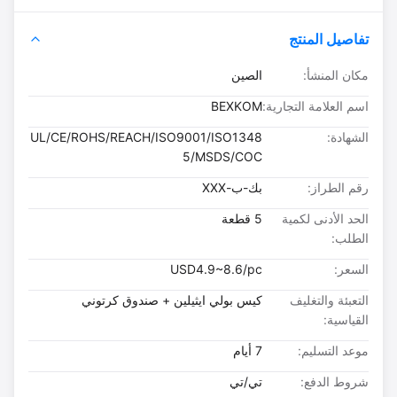
تفاصيل المنتج
مكان المنشأ:
الصين
اسم العلامة التجارية:
BEXKOM
الشهادة:
UL/CE/ROHS/REACH/ISO9001/ISO1348
5/MSDS/COC
رقم الطراز:
بك-ب-XXX
الحد الأدنى لكمية
5 قطعة
الطلب:
السعر:
USD4.9~8.6/pc
التعبئة والتغليف
كيس بولي ايثيلين + صندوق كرتوني
القياسية:
موعد التسليم:
7 أيام
شروط الدفع:
تي/تي