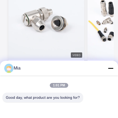
VIDEO
BEXKOM Mシリーズ スクリューロック式
BEXKOM 工業用 
Mia
産業用円形コネクタ 2～17ピン IP67防水
M14 M16 M23
Binder/Amphenol/Phoenix互換
水 EMC シー
M5/M8/M9/M12/M14/M16/M23/(7/8)
今連絡してください
今連
1:01 PM
Good day, what product are you looking for?
C620,Cビル,フアフェン国際ロボット産業公園,ハンチェン道路,シ