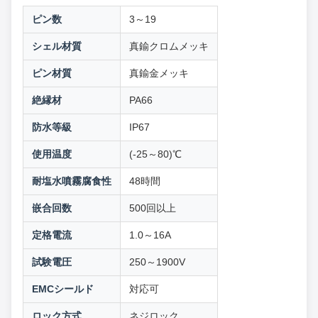
ピン数
3～19
シェル材質
真鍮クロムメッキ
ピン材質
真鍮金メッキ
絶縁材
PA66
防水等級
IP67
使用温度
(-25～80)℃
耐塩水噴霧腐食性
48時間
嵌合回数
500回以上
定格電流
1.0～16A
試験電圧
250～1900V
EMCシールド
対応可
ロック方式
ネジロック