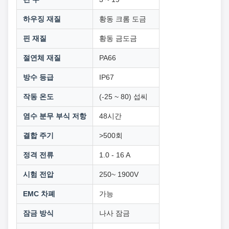
하우징 재질
황동 크롬 도금
핀 재질
황동 금도금
절연체 재질
PA66
방수 등급
IP67
작동 온도
(-25 ~ 80) 섭씨
염수 분무 부식 저항
48시간
결합 주기
>500회
정격 전류
1.0 - 16 A
시험 전압
250~ 1900V
EMC 차폐
가능
잠금 방식
나사 잠금