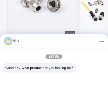
VIDEO
Mia
BEXKOM M 시리즈 스크루 잠금 산업용 원
BEXKOM 산업용 
형 커넥터 2~17 핀 IP67 방수 결합기/암페
M16 M23 7/8 
놀/피닉스 호환
사 잠금
M5/M8/M9/M12/M14/M16/M23/(7/8)
지금 연락하세요
지
3:50 PM
Good day, what product are you looking for?
C620, 건물 C, Huafeng 국제 로봇 산업 공원, Hangcheng Road,
Xixiang Street, Baoan District, Shenzhen City, 518126, 중국
전화: 86-400-9969691