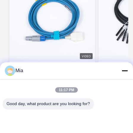
VIDEO
BEXKOM 高品質のPVC TPU シリコンケ
医療グレードT
Mia
ーブル組み立てとワイヤハース 迅速な配
コンワイヤーハ
送と無料ツールデザイン
リ（オーバーモ
今連絡してください
今連
11:17 PM
Good day, what product are you looking for?
C620,Cビル,フアフェン国際ロボット産業公園,ハンチェン道路,シ
シアン通り,バオアン地区,深?? 市,518126,中国