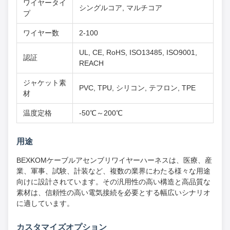
ワイヤータイ
シングルコア, マルチコア
プ
ワイヤー数
2-100
UL, CE, RoHS, ISO13485, ISO9001,
認証
REACH
ジャケット素
PVC, TPU, シリコン, テフロン, TPE
材
温度定格
-50℃～200℃
用途
BEXKOMケーブルアセンブリワイヤーハーネスは、医療、産
業、軍事、試験、計装など、複数の業界にわたる様々な用途
向けに設計されています。その汎用性の高い構造と高品質な
素材は、信頼性の高い電気接続を必要とする幅広いシナリオ
に適しています。
カスタマイズオプション