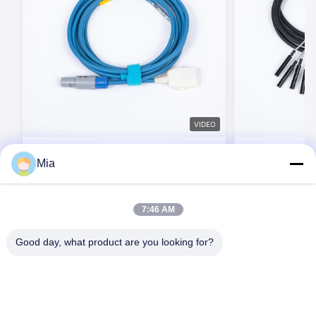
VIDEO
BEXKOM คุณภาพสูง PVC TPU ซิลิคอน
TPU เกรดการแพท
Mia
เคเบิลการประกอบและสายการใช้กับการจัด
ลิโคน สายการคว
ส่งอย่างรวดเร็วและการออกแบบเครื่องมือ
ประกอบการประกอ
ฟรี
Overmolded
ติดต่อตอนนี้
ต
7:46 AM
Good day, what product are you looking for?
C620, อาคาร C, สวนอุตสาหกรรมหุ่นยนต์นานาชาติ Huafeng, ถนน
Hangcheng, ถนน Xixiang, เขต Baoan, เมืองเซินเจิ้น, 518126,