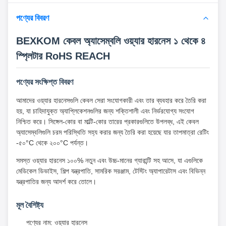
পণ্যের বিবরণ
BEXKOM কেবল অ্যাসেম্বলি ওয়্যার হারনেস ১ থেকে ৪
স্প্লিটার RoHS REACH
পণ্যের সংক্ষিপ্ত বিবরণ
আমাদের ওয়্যার হারনেসগুলি কেবল সেরা সংযোগকারী এবং তার ব্যবহার করে তৈরি করা
হয়, যা চাহিদাযুক্ত অ্যাপ্লিকেশনগুলির জন্য শক্তিশালী এবং নির্ভরযোগ্য সংযোগ
নিশ্চিত করে। সিঙ্গেল-কোর বা মাল্টি-কোর তারের প্রকারগুলিতে উপলব্ধ, এই কেবল
অ্যাসেম্বলিগুলি চরম পরিস্থিতি সহ্য করার জন্য তৈরি করা হয়েছে যার তাপমাত্রা রেটিং
-৫০°C থেকে ২০০°C পর্যন্ত।
সমস্ত ওয়্যার হারনেস ১০০% নতুন এবং উচ্চ-মানের গ্যারান্টি সহ আসে, যা এগুলিকে
মেডিকেল ডিভাইস, শিল্প যন্ত্রপাতি, সামরিক সরঞ্জাম, টেস্টিং অ্যাপারেটাস এবং বিভিন্ন
যন্ত্রপাতির জন্য আদর্শ করে তোলে।
মূল বৈশিষ্ট্য
পণ্যের নাম: ওয়্যার হারনেস