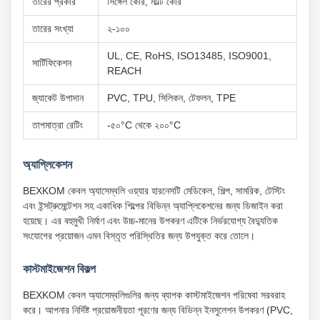
তারের প্রকার
সিঙ্গেল কোর, মাল্টি কোর
তারের সংখ্যা
২-১০০
UL, CE, RoHS, ISO13485, ISO9001,
সার্টিফিকেশন
REACH
জ্যাকেট উপাদান
PVC, TPU, সিলিকন, টেফলন, TPE
তাপমাত্রা রেটিং
-৫০°C থেকে ২০০°C
অ্যাপ্লিকেশন
BEXKOM কেবল অ্যাসেম্বলি ওয়্যার হারনেসটি মেডিকেল, শিল্প, সামরিক, টেস্টিং
এবং ইন্সট্রুমেন্টেশন সহ একাধিক শিল্পের বিভিন্ন অ্যাপ্লিকেশনের জন্য ডিজাইন করা
হয়েছে। এর বহুমুখী নির্মাণ এবং উচ্চ-মানের উপকরণ এটিকে নির্ভরযোগ্য বৈদ্যুতিক
সংযোগের প্রয়োজন এমন বিস্তৃত পরিস্থিতির জন্য উপযুক্ত করে তোলে।
কাস্টমাইজেশন বিকল্প
BEXKOM কেবল অ্যাসেম্বলিগুলির জন্য ব্যাপক কাস্টমাইজেশন পরিষেবা সরবরাহ
করে। আপনার নির্দিষ্ট প্রয়োজনীয়তা পূরণের জন্য বিভিন্ন ইনসুলেশন উপকরণ (PVC,