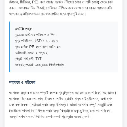
টেফলন, সিলিকন, PE) এবং তারের প্রকার (সিঙ্গেল কোর বা মাল্টি কোর) থেকে চয়ন
করুন। আমাদের ফ্রি ডিজাইন পরিষেবা নিশ্চিত করে যে আপনার কেবল অ্যাসেম্বলি
আপনার অ্যাপ্লিকেশনের প্রয়োজনগুলির সাথে পুরোপুরি মেলে।
অর্ডারিং তথ্য:
ন্যূনতম অর্ডারের পরিমাণ: ৫ পিস
মূল্য পরিসীমা: USD ১.৯ - ২৯.৯
প্যাকেজিং: PE ব্যাগ এবং কার্টন বক্স
ডেলিভারি সময়: ২ সপ্তাহ
পেমেন্ট শর্তাবলী: T/T
সরবরাহ ক্ষমতা: ১০০,০০০ পিস/সপ্তাহ
সহায়তা ও পরিষেবা
আমাদের ওয়্যার হারনেস পণ্যটি ব্যাপক প্রযুক্তিগত সহায়তা এবং পরিষেবা সহ আসে।
আমাদের বিশেষজ্ঞ দল ফোন, ইমেল বা লাইভ চ্যাটের মাধ্যমে ইনস্টলেশন, অপারেশন
এবং রক্ষণাবেক্ষণে সহায়তা করার জন্য উপলব্ধ। আমরা আপনার সম্পূর্ণ সন্তুষ্টি এবং
সিস্টেমের কার্যকারিতা নিশ্চিত করার জন্য বিস্তারিত ডকুমেন্টেশন, মেরামত পরিষেবা,
সমস্যা সমাধান এবং নির্ধারিত রক্ষণাবেক্ষণ প্রোগ্রাম সরবরাহ করি।