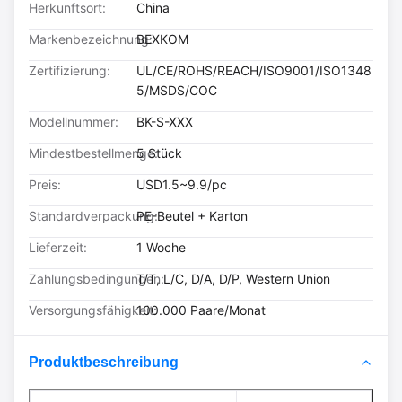
Herkunftsort:
China
Markenbezeichnung:
BEXKOM
Zertifizierung:
UL/CE/ROHS/REACH/ISO9001/ISO1348
5/MSDS/COC
Modellnummer:
BK-S-XXX
Mindestbestellmenge:
5 Stück
Preis:
USD1.5~9.9/pc
Standardverpackung:
PE-Beutel + Karton
Lieferzeit:
1 Woche
Zahlungsbedingungen:
T/T, L/C, D/A, D/P, Western Union
Versorgungsfähigkeit:
100.000 Paare/Monat
Produktbeschreibung