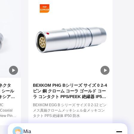
コネクタ
BEXKOM PHG Bシリーズ サイズ 0 2-4
C シール
ピン 銅 クローム コーラ ゴールド コー
キシアル
ラ コンタクト PPS/PEEK 絶縁器 IP50
水カスタマ
防水 女性 無料容器
MC
BEXKOM EGG B シリーズ サイズ 0 2-12 ピン
 Coaxial
メス真鍮クロームメッキシェル金メッキコン
view Pin
タクト PPS 絶縁体 IP50 防水
s Chome
ed
Mia
roof