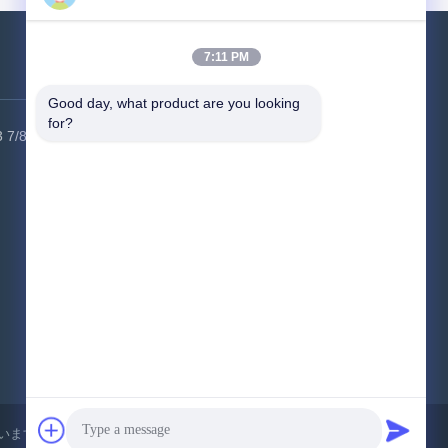
 250)
7:11 PM
連絡 ください
Good day, what product are you looking 
for?
3 7/8シ
工場アドレス:
6 建物,HSK工業公園,広
明地区,深?? 市,518000,中国
テレ:
86-400-9969691
メール:
cs1@bexkom.com
ています..