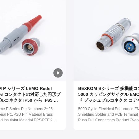
M P シリーズ LEMO Redel
BEXKOM Bシリーズ 多機能
2-26 コンタクトの対応した円形プ
5000 カッピングサイクル EM
コネクタ IP50 から IP65 格
ド プッシュプルコネクタ コア
よびゴールドプレートされた銅
と信号混合 IP50からIP68 防
me P Series Pin Numbers 2~26
5000 Cycle Electrical Endurance E
ト 医療機器用のプラスチック
イズコネクタ
erial PC/PSU Pin Material Brass
Shielding Solder and PCB Terminal
ed Insulator Material PPS/PEEK
Push Pull Connectors Product Over
f Level IP50/IP65 Work
Numbers 2~48 Shell Material Bras
re (-55 ~ 125) Centigrade Salt
Plated Pin Material Brass Gold Plat
rosion resistance 96 Hours Mating
Insulator Material PPS/PEEK Waterp