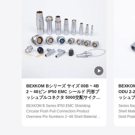
BEXKOM Bシリーズ サイズ 00B ~ 4B
BEXKO
2 ~ 48ピン IP50 EMC シールド 円形プ
ODU 
ッシュプルコネクタ 5000交配サイクル
ッシュプル
LEMO対応
付けお
BEXKOM B Series IP50 EMC Shielding
Series Na
コンタク
Circular Push Pull Connectors Product
Shell Mat
シェル
Overview Pin Numbers 2~48 Shell Material
Gold Plat
Brass Chome Plated Pin Material Brass Gold
Waterproo
Plated Insulator Material PPS/PEEK
Temperatu
Waterproof Level IP50 Work Temperature (-55
spray cor