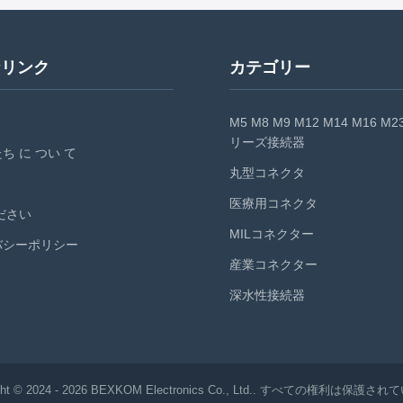
000 times Current Rate 1.5 - 13 A
Level IP50 Work Temperature (-55 ~
otage 450~ ...
Centigrade Salt spray ...
なリンク
カテゴリー
M5 M8 M9 M12 M14 M16 M2
リーズ接続器
ち に つい て
丸型コネクタ
医療用コネクタ
ださい
MILコネクター
バシーポリシー
産業コネクター
深水性接続器
ight © 2024 - 2026 BEXKOM Electronics Co., Ltd.. すべての権利は保護され