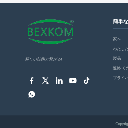
~ 250) Centigrade Salt spray corrosion
Cycles >2
resistance 96 Hours ...
Testing Vl
簡単
家へ
わたした
製品
新しい技術と繋がる!
連絡 く
プライ
Copyr