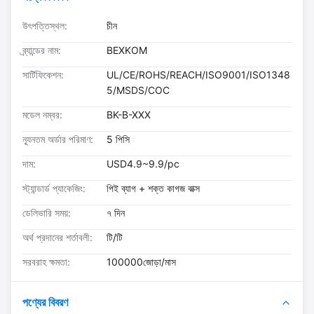
উৎপত্তিস্থল:
চীন
ব্র্যান্ডের নাম:
BEXKOM
সার্টিফিকেশন:
UL/CE/ROHS/REACH/ISO9001/ISO1348
5/MSDS/COC
মডেল নম্বর:
BK-B-XXX
ন্যূনতম অর্ডার পরিমাণ:
5 পিসি
দাম:
USD4.9~9.9/pc
স্ট্যান্ডার্ড প্যাকেজিং:
পিই ব্যাগ + শক্ত কাগজ বাক্স
ডেলিভারি সময়:
৭ দিন
অর্থ প্রদানের শর্তাবলী:
টি/টি
সরবরাহ ক্ষমতা:
100000জোড়া/মাস
পণ্যের বিবরণ