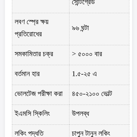
সেন্টিগ্রেড
লবণ স্প্রে ক্ষয়
৯৬ ঘন্টা
প্রতিরোধের
সমকামিতার চক্র
> ৫০০০ বার
বর্তমান হার
1.৫-২৫ এ
ভোলটেজ পরীক্ষা করা
৪৫০-২১০০ ভোল্ট
ইএমসি স্কিলিং
উপলব্ধ
লকিং পদ্ধতি
চাপুন টানুন লকিং