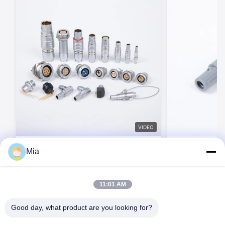
VIDEO
BEXKOM Bシリーズ サイズ 00B ~ 4B 2 ~
BEXKOM P シリ
Mia
48ピン IP50 EMC シールド 円形プッシュ
2-26 コンタ
プルコネクタ 5000交配サイクル LEMO
プルコネクタ IP5
対応
びゴールドプレ
今連絡してください
今連
11:01 AM
医療機器用のプ
Good day, what product are you looking for?