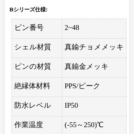
Bシリーズ
仕様
:
ピン番号
2~48
シェル材質
真鍮チョメメッキ
ピンの材質
真鍮金メッキ
絶縁体材料
PPS/ピーク
防水レベル
IP50
作業温度
(-55～250)℃