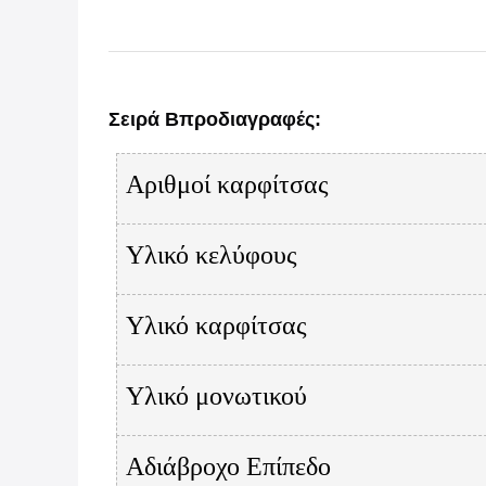
Σειρά Β
προδιαγραφές
:
Αριθμοί καρφίτσας
Υλικό κελύφους
Υλικό καρφίτσας
Υλικό μονωτικού
Αδιάβροχο Επίπεδο