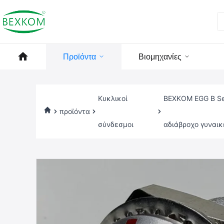
Προϊόντα
Βιομηχανίες
Κυκλικοί
BEXKOM EGG B Se
προϊόντα
σύνδεσμοι
αδιάβροχο γυναικ