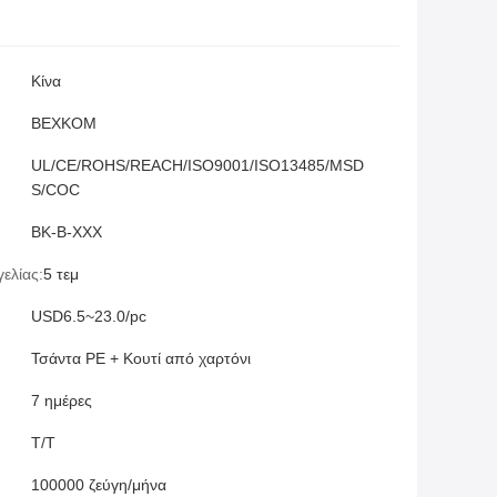
Κίνα
BEXKOM
UL/CE/ROHS/REACH/ISO9001/ISO13485/MSD
S/COC
ΒΚ-Β-ΧΧΧ
ελίας:
5 τεμ
USD6.5~23.0/pc
Τσάντα PE + Κουτί από χαρτόνι
7 ημέρες
T/T
100000 ζεύγη/μήνα