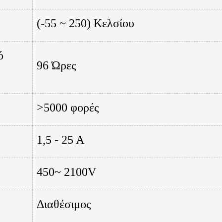
(-55 ~ 250) Κελσίου
ό
96 Ώρες
>5000 φορές
1,5 - 25 Α
450~ 2100V
Διαθέσιμος