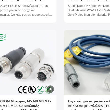
υσοποιημένο μονωτή επαφής
IP50 και επίχρυσες επαφ
KOM EGG B Series Μέγεθος 1 2-16
Series Name P Series Pin Num
S IP50 αδιάβροχο Γυναικείο
ορείχαλκου πλαστικό κέ
φίτσες γυναικείο ορείχαλκο
Shell Material PC/PSU Pin Mate
χείο
PC/PSU για ιατρικές συσκ
χρωμιωμένο κέλυφος επίχρυσο επαφή
Gold Plated Insulator Material
 μονωτής IP50 αδιάβροχο
Waterproof Level IP50/IP65 Wo
Temperature (-55 ~ 125) Centig
spray corrosion resistance 96 
Cycles >2000 times Current Rat
Testing Vlotage 450~ ...
XKOM M σειράς M5 M8 M9 M12
Συγκρότημα ιατρικού κα
4 M16 M23 7/8 κυκλικός
BEXKOM με καλώδιο TP