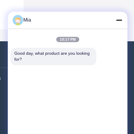
Mia
10:17 PM
Good day, what product are you looking 
for?
Επικοινωνήστε μαζί μας
3
Διεύθυνση εργοστασίου:
Κτίριο 6,
βιομηχανικό πάρκο HSK, περιοχή
Guangming, πόλη Shenzhen, 518000,
Κίνα
Τηλεφώνημα:
86-400-9969691
Ηλεκτρονικό:
cs1@bexkom.com