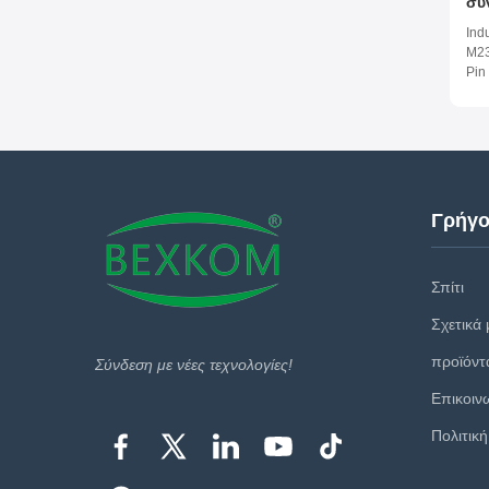
σύ
EM
Ind
για
M23
συ
Pin
Chr
Pla
Lev
Cen
Res
Γρήγο
Σπίτι
Σχετικά 
προϊόντ
Σύνδεση με νέες τεχνολογίες!
Επικοιν
Πολιτικ