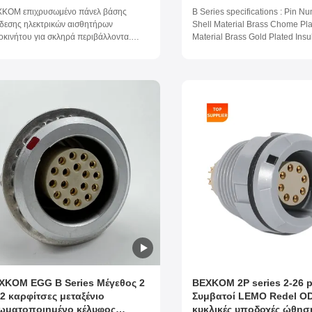
τοκινήτων για σκληρά
επιχρυσωμένη επαφή μο
KOM επιχρυσωμένο πάνελ βάσης
B Series specifications : Pin 
ριβάλλοντα
PPS αδιάβροχο θηλυκό 
δεσης ηλεκτρικών αισθητήρων
Shell Material Brass Chome Pla
οκινήτου για σκληρά περιβάλλοντα.
Material Brass Gold Plated Insu
θέτει βαθμολογία IP67, ονομαστική τάση
Material PPS/PEEK Waterproof 
0V, βαθμολογία ρεύματος 15A,
Work Temperature (-55 ~ 250) 
ιχάλκινο επιχρωμιωμένο κέλυφος και
Salt spray corrosion resistance
χρυσωμένες επαφές για αξιόπιστη
Mating Cycles >5000 times Cur
δεσιμότητα σε αυτοματισμούς,
1.5 - 25 A Testing ...
ποτική και βιομηχανικές εφαρμογές.
XKOM EGG B Series Μέγεθος 2
BEXKOM 2P series 2-26 p
32 καρφίτσες μεταξένιο
Συμβατοί LEMO Redel O
ωματοποιημένο κέλυφος
κυκλικές υποδοχές ώθησ