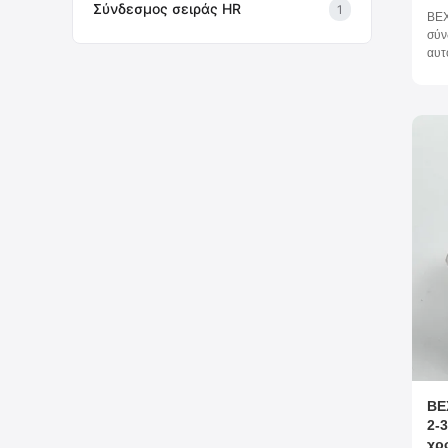
αυ
Σύνδεσμος σειράς HR
1
BEX
πε
σύν
αυτ
Δια
150
ορε
επι
συν
ρομ
BE
2-
χρ