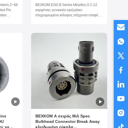
νωτικό
επίχρυσο επαφή PPS μονωτή
Numbers 2~48
BEXKOM EGG B Series Μέγεθος 0 2-12
υποδοχή
IP50 αδιάβροχο γυναικείο δοχείο
ted Pin
καρφίτσες γυναικείο ορείχαλκο
lator
επιχρωμιωμένο κέλυφος επίχρυσο επαφές
Level IP50
PPS μονωτής IP50 αδιάβροχο
Centigrade
 96 Hours
rent Rate
ins
BEXKOM Α σειράς Μιλ Spec
DU
Bulkhead Connector Break Away
ης με
κλειδωμένο εύκολα