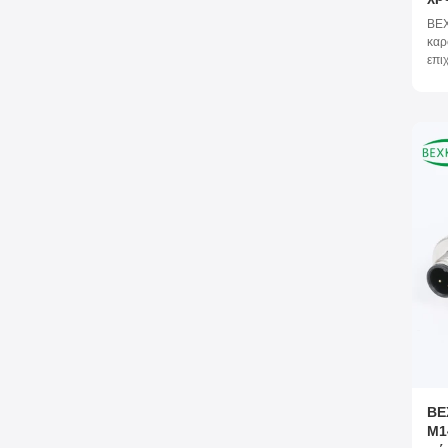
χρ
BEX
PP
καρ
δο
επι
PPS
BE
M1