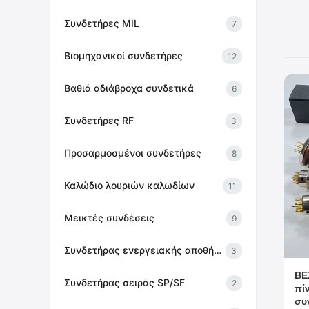
Συνδετήρες MIL
7
Βιομηχανικοί συνδετήρες
12
Βαθιά αδιάβροχα συνδετικά
6
Συνδετήρες RF
3
Προσαρμοσμένοι συνδετήρες
8
Καλώδιο λουριών καλωδίων
11
Μεικτές συνδέσεις
9
Συνδετήρας ενεργειακής αποθήκευσης
3
BE
Συνδετήρας σειράς SP/SF
2
πί
συ