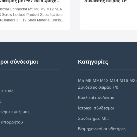
νδεσμος με IP67 αδιάβροχη
σύνδεσης σειράς 1P
C ασπίδα και βίδα κλειδωμένη
ustrial Connector M5 M8 M9 M12 M16
 αξιόπιστες ηλεκτρικές
 Screw Locked Product Specifications
νδέσεις
 Numbers 3 ~ 19 Shell Material Brass
ome Plated Pin Material Brass Gold
ted Insulator Material PA66 Waterproof
el IP67 Work Temperature (-25 ~ 80)
tigrade Salt Spray Corrosion
istance 48 Hours Mating ...
ροι σύνδεσμοι
Κατηγορίες
M5 M8 M9 M12 M14 M16 M2
Συνδέσεις σειράς 7/8
με εμάς
Κυκλικοί σύνδεσμοι
α
Ιατρικοί σύνδεσμοι
ωνήστε μαζί μας
Συνδετήρες MIL
ή απορρήτου
Βιομηχανικοί συνδετήρες