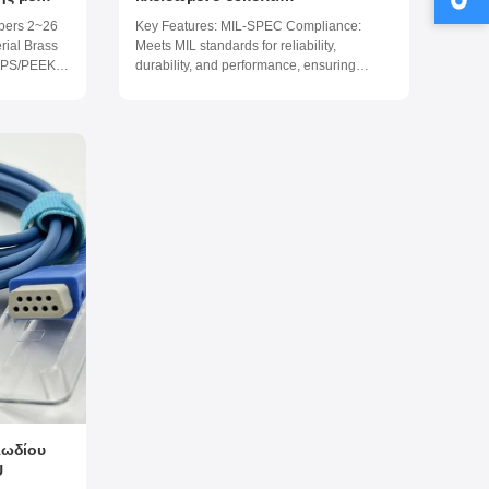
ές
απομακρυσμένο από κράμα
bers 2~26
Key Features: MIL-SPEC Compliance:
λυφος
αλουμινίου
rial Brass
Meets MIL standards for reliability,
ευές
 PPS/PEEK
durability, and performance, ensuring
rk
suitability for MIL and aerospace
rade Salt
applications. Breakaway Locking
Hours Mating
Mechanism: Allows for quick disconnect in
e 1.5 - 13 A
emergency situations, providing a balance
between secure connections and ease of ...
λωδίου
U