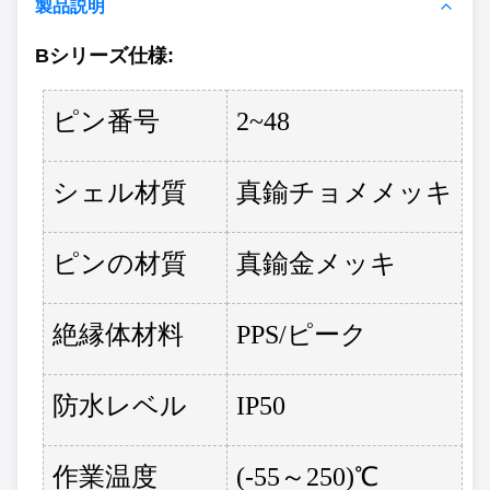
製品説明
Bシリーズ
仕様
:
ピン番号
2~48
シェル材質
真鍮チョメメッキ
ピンの材質
真鍮金メッキ
絶縁体材料
PPS/ピーク
防水レベル
IP50
作業温度
(-55～250)℃