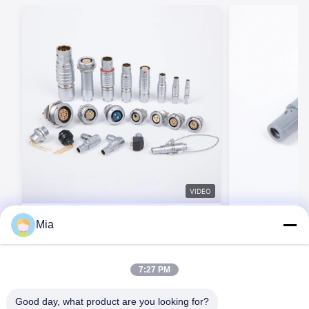
VIDEO
BEXKOM Bシリーズ サイズ 00B ~ 4B 2 ~
BEXKOM P シリ
Mia
48ピン IP50 EMC シールド 円形プッシュ
2-26 コンタ
プルコネクタ 5000交配サイクル LEMO
プルコネクタ IP5
対応
びゴールドプレ
今連絡してください
今連
7:27 PM
医療機器用のプ
Good day, what product are you looking for?