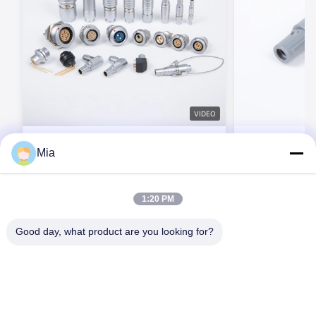
VIDEO
BEXKOM B Series ขนาด 00B ~4B ขั้วต่อ
BEXKOM P ซีรีส์ 
Mia
แบบ Push Pull ทรงกลม 2~48 พิน IP50
แบบวงกลมที่รองร
ป้องกันสัญญาณรบกวนแม่เหล็กไฟฟ้า (EMC
2-26 จุด ระดับ I
Shielding) ทนทานต่อการเสียบใช้งาน
สัมผัสทองเหลือง
ติดต่อตอนนี้
ต
5000 ครั้ง เข้ากันได้กับ LEMO
สำหรับอุปกรณ์ก
1:20 PM
Good day, what product are you looking for?
C620, อาคาร C, สวนอุตสาหกรรมหุ่นยนต์นานาชาติ Huafeng, ถนน
Hangcheng, ถนน Xixiang, เขต Baoan, เมืองเซินเจิ้น, 518126,
ประเทศจีน