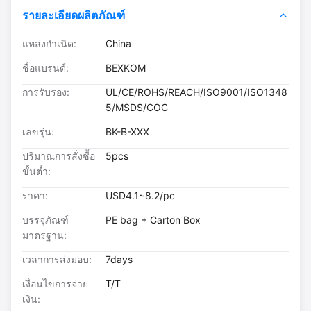
รายละเอียดผลิตภัณฑ์
แหล่งกำเนิด:
China
ชื่อแบรนด์:
BEXKOM
การรับรอง:
UL/CE/ROHS/REACH/ISO9001/ISO1348
5/MSDS/COC
เลขรุ่น:
BK-B-XXX
ปริมาณการสั่งซื้อ
5pcs
ขั้นต่ำ:
ราคา:
USD4.1~8.2/pc
บรรจุภัณฑ์
PE bag + Carton Box
มาตรฐาน:
เวลาการส่งมอบ:
7days
เงื่อนไขการจ่าย
T/T
เงิน: