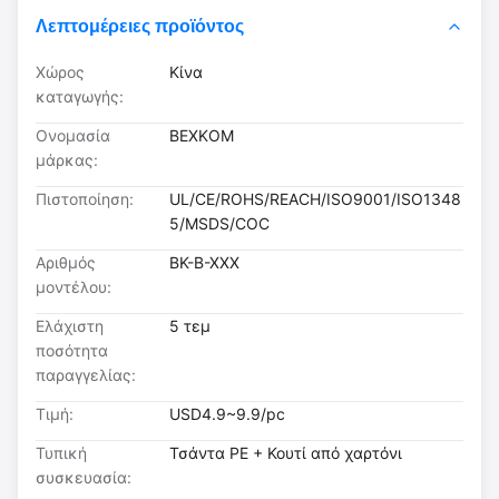
Λεπτομέρειες προϊόντος
Χώρος
Κίνα
καταγωγής:
Ονομασία
BEXKOM
μάρκας:
Πιστοποίηση:
UL/CE/ROHS/REACH/ISO9001/ISO1348
5/MSDS/COC
Αριθμός
ΒΚ-Β-ΧΧΧ
μοντέλου:
Ελάχιστη
5 τεμ
ποσότητα
παραγγελίας:
Τιμή:
USD4.9~9.9/pc
Τυπική
Τσάντα PE + Κουτί από χαρτόνι
συσκευασία: