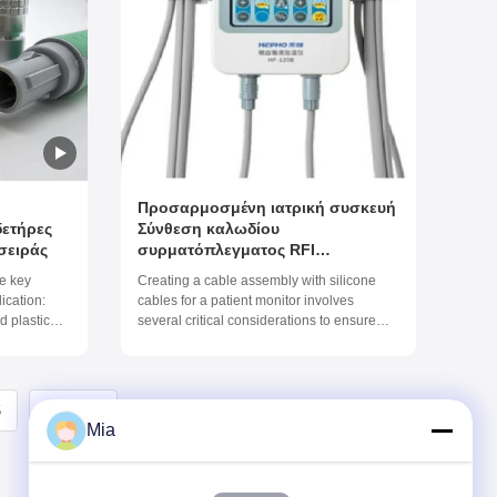
Προσαρμοσμένη ιατρική συσκευή
δετήρες
Σύνθεση καλωδίου
σειράς
συρματόπλεγματος RFI
Προστασία
e key
Creating a cable assembly with silicone
ication:
cables for a patient monitor involves
d plastic
several critical considerations to ensure
2 to 32
reliability, patient safety, and durability.
on: Up to
Here’s a guide on how to approach this:
 with LEMO,
Key Components and Materials Silicone
t's break
Cable: Flexibility: Silicone cables are
5
Επόμενο
extremely ...
Mia