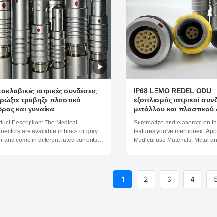
τοκλαβικές ιατρικές συνδέσεις
IP68 LEMO REDEL ODU
ρώξτε τράβηξε πλαστικό
εξοπλισμός ιατρικοί συν
δρας και γυναίκα
μετάλλου και πλαστικού 
duct Description: The Medical
Summarize and elaborate on th
nectors are available in black or gray
features you've mentioned: Appl
or and come in different rated currents
Medical use Materials: Metal an
luding 8A, 3A/4A/5A/7A/10A/12A/15A,
series available Contact range: 
, and 23A. These connectors are made
contacts Environmental protecti
high-quality PPS or PEEK insulator
IP68 Compatibility: Compatible
erial, which ensures durability and
REDEL, and ODU connectors Le
1
2
3
4
-lasting performance. ...
these down further: ...