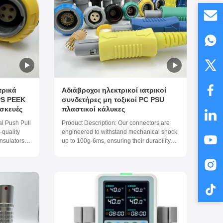
τρικά
Αδιάβροχοι ηλεκτρικοί ιατρικοί
PS PEEK
συνδετήρες μη τοξικοί PC PSU
σκευές
πλαστικοί κάλυκες
al Push Pull
Product Description: Our connectors are
quality
engineered to withstand mechanical shock
nsulators
up to 100g·6ms, ensuring their durability
maximum
and longevity. Additionally, our connectors
PPS/PEEK
are designed with an IP rating of IP50 ~
ts excellent
IP65, making them resistant to dust and
s, making it
water ingress, ensuring their reliability in
harsh ...