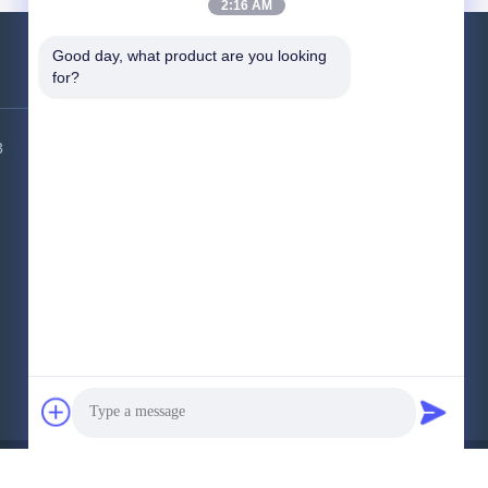
2:16 AM
Good day, what product are you looking 
for?
Επικοινωνήστε μαζί μας
3
Διεύθυνση εργοστασίου:
Κτίριο 6,
βιομηχανικό πάρκο HSK, περιοχή
Guangming, πόλη Shenzhen, 518000,
Κίνα
Τηλεφώνημα:
86-400-9969691
Ηλεκτρονικό:
cs1@bexkom.com
ύνται..