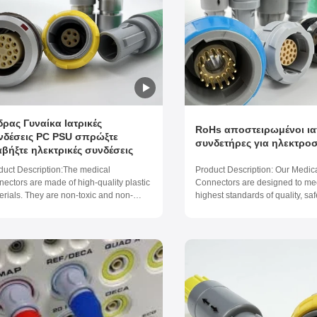
δρας Γυναίκα Ιατρικές
RoHs αποστειρωμένοι ια
νδέσεις PC PSU σπρώξτε
συνδετήρες για ηλεκτρο
αβήξτε ηλεκτρικές συνδέσεις
duct Description:The medical
Product Description: Our Medic
nectors are made of high-quality plastic
Connectors are designed to mee
erials. They are non-toxic and non-
highest standards of quality, saf
ogenic, ensuring the safety of patients
performance, making them the i
 healthcare professionals. The
for a wide range of medical appl
nectors have a salt spray corrosion
Whether you're looking for conn
istance of more than 96 hours, making
ECG leads, patient monitors, or
 suitable for use in ...
medical devices, our ...