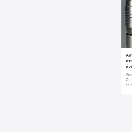
Αυ
σπ
άν
Pro
Con
col
inc
25A
of 
mat
long