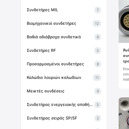
Συνδετήρες MIL
7
Βιομηχανικοί συνδετήρες
12
Βαθιά αδιάβροχα συνδετικά
6
Άν
Συνδετήρες RF
3
συ
τρ
Προσαρμοσμένοι συνδετήρες
8
Pro
con
Καλώδιο λουριών καλωδίων
11
mat
pyr
and
Μεικτές συνδέσεις
9
con
res
Συνδετήρας ενεργειακής αποθήκευσης
3
them
Συνδετήρας σειράς SP/SF
2