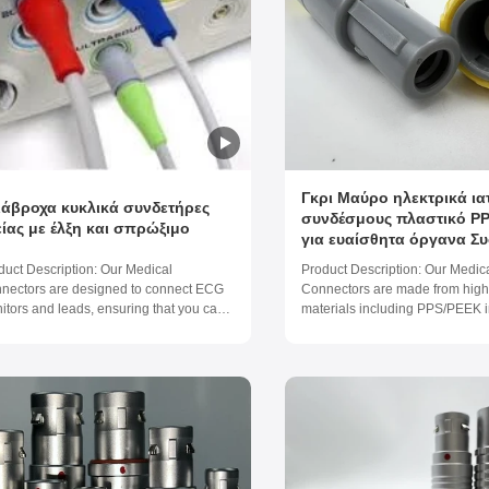
Γκρι Μαύρο ηλεκτρικά ια
ιάβροχα κυκλικά συνδετήρες
συνδέσμους πλαστικό P
είας με έλξη και σπρώξιμο
για ευαίσθητα όργανα Συ
duct Description: Our Medical
Product Description: Our Medic
nectors are designed to connect ECG
Connectors are made from high-
itors and leads, ensuring that you can
materials including PPS/PEEK i
 accurate readings every time. These
and PC/PSU shells to ensure 
nectors are compatible with LEMO,
durability and longevity. The 
el, and ODU connectors, making them
insulator material is known for i
ersatile choice for your medical device
electrical and thermal propertie
ections. One of the key ...
a reliable ...