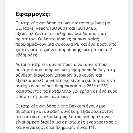
Εφαρμογές:
Οι ιατρικές συνδέσεις είναι πιστοποιημένες με
CE, RoHs, Reach, ISO9001 και ISO13485,
εξασφαλίζοντας ότι πληρούν υψηλά πρότυπα
ποιότητας..Οι λεπτομέρειες συσκευασίας
περιλαμβάνουν μια σακούλα PE και ένα κουτί από
χαρτόνι και ο χρόνος παράδοσης εκτιμάται σε 2
εβδομάδες.
Αυτοί οι ιατρικοί συνδετήρες είναι συνδετήρες
push-pull που μπορούν να χρησιμοποιηθούν για τη
σύνδεση διαφόρων ιατρικών συσκευών και
εξοπλισμού.Οι συνδετήρες είναι σχεδιασμένοι να
αντέχουν σε εύρος θερμοκρασίας -25°~+125°,
καθιστώντας τα κατάλληλα για χρήση σε ένα ευρύ
φάσμα ιατρικών σενάριων.
Οι ιατρικές συνδέσεις της Bexkom έχουν μια
αξιόπιστη και ασφαλή σύνδεση, εξασφαλίζοντας
ότι ο ιατρικός εξοπλισμός λειτουργεί ομαλά.να
είναι άμεσα διαθέσιμα σε ιατρικές εγκαταστάσεις
και κλινικέςΟι όροι πληρωμής είναι T/T.