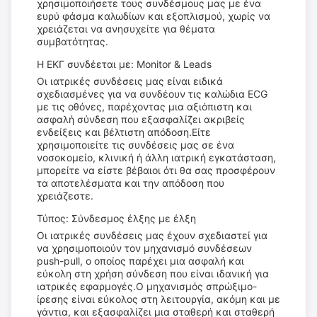
χρησιμοποιήσετε τους συνδέσμους μας με ένα
ευρύ φάσμα καλωδίων και εξοπλισμού, χωρίς να
χρειάζεται να ανησυχείτε για θέματα
συμβατότητας.
Η ΕΚΓ συνδέεται με: Monitor & Leads
Οι ιατρικές συνδέσεις μας είναι ειδικά
σχεδιασμένες για να συνδέουν τις καλώδια ECG
με τις οθόνες, παρέχοντας μια αξιόπιστη και
ασφαλή σύνδεση που εξασφαλίζει ακριβείς
ενδείξεις και βέλτιστη απόδοση.Είτε
χρησιμοποιείτε τις συνδέσεις μας σε ένα
νοσοκομείο, κλινική ή άλλη ιατρική εγκατάσταση,
μπορείτε να είστε βέβαιοι ότι θα σας προσφέρουν
τα αποτελέσματα και την απόδοση που
χρειάζεστε.
Τύπος: Σύνδεσμος έλξης με έλξη
Οι ιατρικές συνδέσεις μας έχουν σχεδιαστεί για
να χρησιμοποιούν τον μηχανισμό συνδέσεων
push-pull, ο οποίος παρέχει μια ασφαλή και
εύκολη στη χρήση σύνδεση που είναι ιδανική για
ιατρικές εφαρμογές.Ο μηχανισμός σπρώξιμο-
ίρεσης είναι εύκολος στη λειτουργία, ακόμη και με
γάντια, και εξασφαλίζει μια σταθερή και σταθερή