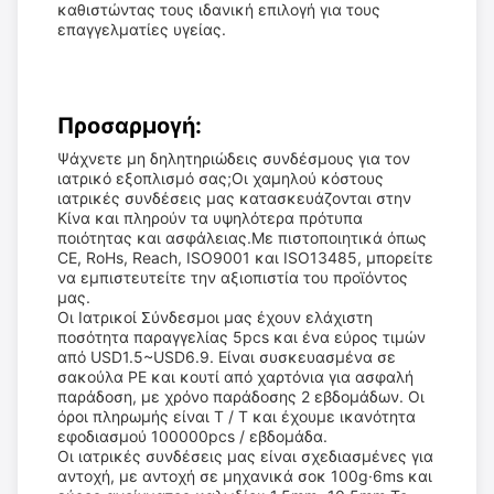
καθιστώντας τους ιδανική επιλογή για τους
επαγγελματίες υγείας.
Προσαρμογή:
Ψάχνετε μη δηλητηριώδεις συνδέσμους για τον
ιατρικό εξοπλισμό σας;Οι χαμηλού κόστους
ιατρικές συνδέσεις μας κατασκευάζονται στην
Κίνα και πληρούν τα υψηλότερα πρότυπα
ποιότητας και ασφάλειας.Με πιστοποιητικά όπως
CE, RoHs, Reach, ISO9001 και ISO13485, μπορείτε
να εμπιστευτείτε την αξιοπιστία του προϊόντος
μας.
Οι Ιατρικοί Σύνδεσμοι μας έχουν ελάχιστη
ποσότητα παραγγελίας 5pcs και ένα εύρος τιμών
από USD1.5~USD6.9. Είναι συσκευασμένα σε
σακούλα PE και κουτί από χαρτόνια για ασφαλή
παράδοση, με χρόνο παράδοσης 2 εβδομάδων. Οι
όροι πληρωμής είναι T / T και έχουμε ικανότητα
εφοδιασμού 100000pcs / εβδομάδα.
Οι ιατρικές συνδέσεις μας είναι σχεδιασμένες για
αντοχή, με αντοχή σε μηχανικά σοκ 100g·6ms και