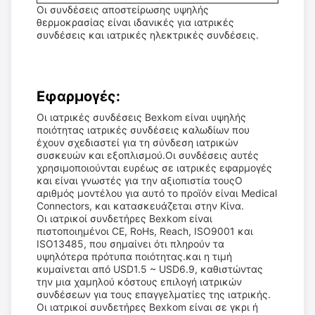
Οι συνδέσεις αποστείρωσης υψηλής
θερμοκρασίας είναι ιδανικές για ιατρικές
συνδέσεις και ιατρικές ηλεκτρικές συνδέσεις.
Εφαρμογές:
Οι ιατρικές συνδέσεις Bexkom είναι υψηλής
ποιότητας ιατρικές συνδέσεις καλωδίων που
έχουν σχεδιαστεί για τη σύνδεση ιατρικών
συσκευών και εξοπλισμού.Οι συνδέσεις αυτές
χρησιμοποιούνται ευρέως σε ιατρικές εφαρμογές
και είναι γνωστές για την αξιοπιστία τουςΟ
αριθμός μοντέλου για αυτό το προϊόν είναι Medical
Connectors, και κατασκευάζεται στην Κίνα.
Οι ιατρικοί συνδετήρες Bexkom είναι
πιστοποιημένοι CE, RoHs, Reach, ISO9001 και
ISO13485, που σημαίνει ότι πληρούν τα
υψηλότερα πρότυπα ποιότητας.και η τιμή
κυμαίνεται από USD1.5 ~ USD6.9, καθιστώντας
την μια χαμηλού κόστους επιλογή ιατρικών
συνδέσεων για τους επαγγελματίες της ιατρικής.
Οι ιατρικοί συνδετήρες Bexkom είναι σε γκρι ή