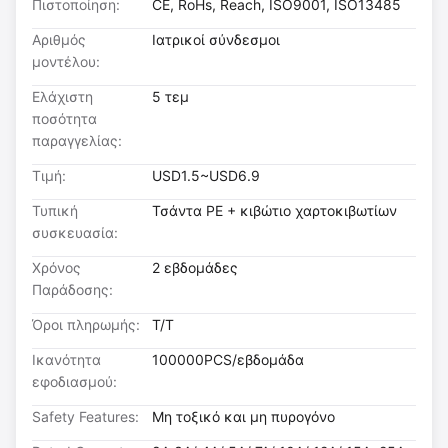
Πιστοποίηση:
CE, RoHs, Reach, ISO9001, ISO13485
Αριθμός
Ιατρικοί σύνδεσμοι
μοντέλου:
Ελάχιστη
5 τεμ
ποσότητα
παραγγελίας:
Τιμή:
USD1.5~USD6.9
Τυπική
Τσάντα PE + κιβώτιο χαρτοκιβωτίων
συσκευασία:
Χρόνος
2 εβδομάδες
Παράδοσης:
Όροι πληρωμής:
T/T
Ικανότητα
100000PCS/εβδομάδα
εφοδιασμού:
Safety Features:
Μη τοξικό και μη πυρογόνο