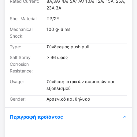
Rated Current:
8A,3A/ 4A/ 5A/ 7A/ 10A/ 12A/ 15A, 25A,
23A,3A
Shell Material:
ΠΡ/ΣΥ
Mechanical
100 g· 6 ms
Shock:
Type:
Σύνδεσμος push pull
Salt Spray
> 96 ώρες
Corrosion
Resistance:
Usage:
Σύνδεση ιατρικών συσκευών και
εξοπλισμού
Gender:
Αρσενικό και θηλυκό
Περιγραφή προϊόντος