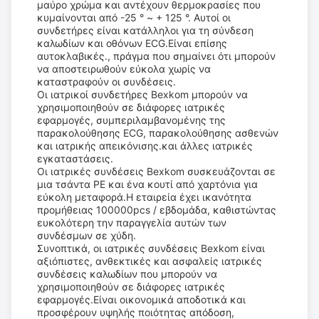
μαύρο χρώμα και αντέχουν θερμοκρασίες που
κυμαίνονται από -25 ° ~ + 125 °. Αυτοί οι
συνδετήρες είναι κατάλληλοι για τη σύνδεση
καλωδίων και οθόνων ECG.Είναι επίσης
αυτοκλαβικές., πράγμα που σημαίνει ότι μπορούν
να αποστειρωθούν εύκολα χωρίς να
καταστραφούν οι συνδέσεις.
Οι ιατρικοί συνδετήρες Bexkom μπορούν να
χρησιμοποιηθούν σε διάφορες ιατρικές
εφαρμογές, συμπεριλαμβανομένης της
παρακολούθησης ECG, παρακολούθησης ασθενών
και ιατρικής απεικόνισης.και άλλες ιατρικές
εγκαταστάσεις.
Οι ιατρικές συνδέσεις Bexkom συσκευάζονται σε
μια τσάντα PE και ένα κουτί από χαρτόνια για
εύκολη μεταφορά.Η εταιρεία έχει ικανότητα
προμήθειας 100000pcs / εβδομάδα, καθιστώντας
ευκολότερη την παραγγελία αυτών των
συνδέσμων σε χύδη.
Συνοπτικά, οι ιατρικές συνδέσεις Bexkom είναι
αξιόπιστες, ανθεκτικές και ασφαλείς ιατρικές
συνδέσεις καλωδίων που μπορούν να
χρησιμοποιηθούν σε διάφορες ιατρικές
εφαρμογές.Είναι οικονομικά αποδοτικά και
προσφέρουν υψηλής ποιότητας απόδοση,