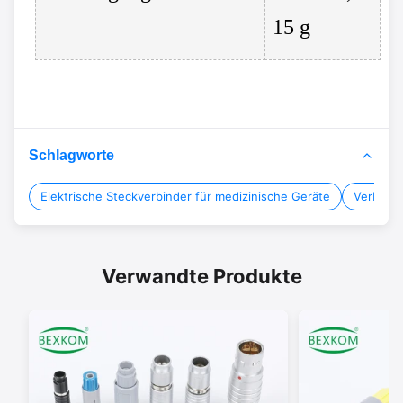
15 g
Schlagworte
Elektrische Steckverbinder für medizinische Geräte
Verbindu
Verwandte Produkte