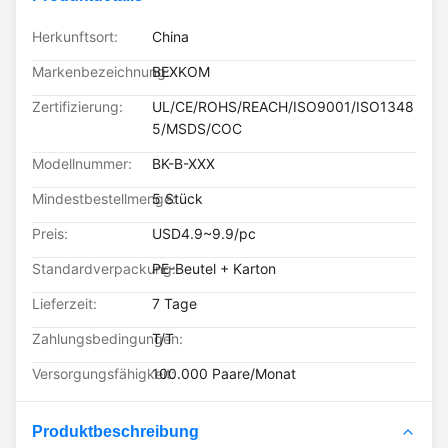
Herkunftsort:
China
Markenbezeichnung:
BEXKOM
Zertifizierung:
UL/CE/ROHS/REACH/ISO9001/ISO1348
5/MSDS/COC
Modellnummer:
BK-B-XXX
Mindestbestellmenge:
5 Stück
Preis:
USD4.9~9.9/pc
Standardverpackung:
PE-Beutel + Karton
Lieferzeit:
7 Tage
Zahlungsbedingungen:
T/T
Versorgungsfähigkeit:
100.000 Paare/Monat
Produktbeschreibung