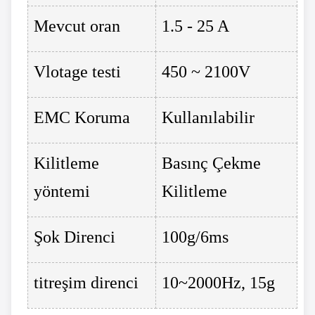
Mevcut oran
1.5 - 25 A
Vlotage testi
450 ~ 2100V
EMC Koruma
Kullanılabilir
Kilitleme
Basınç Çekme
yöntemi
Kilitleme
Şok Direnci
100g/6ms
titreşim direnci
10~2000Hz, 15g