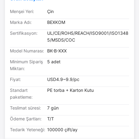
Menşei Yeri:
Çin
Marka Adı:
BEXKOM
Sertifikasyon:
UL/CE/ROHS/REACH/ISO9001/ISO1348
5/MSDS/COC
Model Numarası:
BK-B-XXX
Minimum Sipariş
5 adet
Miktarı:
Fiyat:
USD4.9~9.9/pc
Standart
PE torba + Karton Kutu
paketleme:
Teslimat süresi:
7 gün
Ödeme Şartları:
T/T
Tedarik Yeteneği:
100000 çift/ay