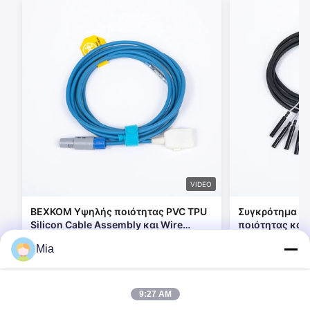
VIDEO
BEXKOM Υψηλής ποιότητας PVC TPU
Συγκρότημα κα
Silicon Cable Assembly και Wire
ποιότητας και
Harness με γρήγορη παράδοση και
συσσωρευτικο
Mia
δωρεάν σχεδιασμό εργαλείων
σιλικόνιο με 
Επικοινωνήστε τώρα
Επικο
σύνδεσμο
9:27 AM