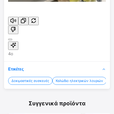
4o
Ετικέτες
Δοκιμαστικές συσκευές
Καλώδιο ηλεκτρικών λουριών
Συ
Συγγενικά προϊόντα