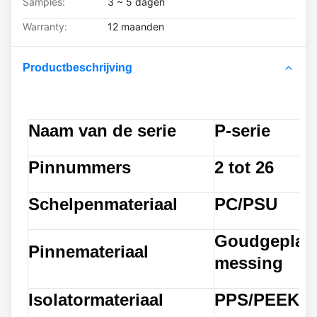
Samples:
3 ~ 5 dagen
Warranty:
12 maanden
Productbeschrijving
Naam van de serie
P-serie
Pinnummers
2 tot 26
Schelpenmateriaal
PC/PSU
Goudgeplatt
Pinnemateriaal
messing
Isolatormateriaal
PPS/PEEK