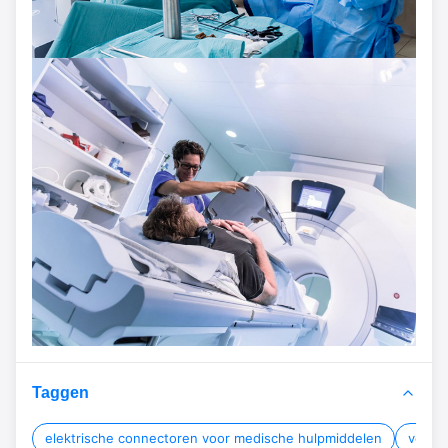
Taggen
elektrische connectoren voor medische hulpmiddelen
verbi