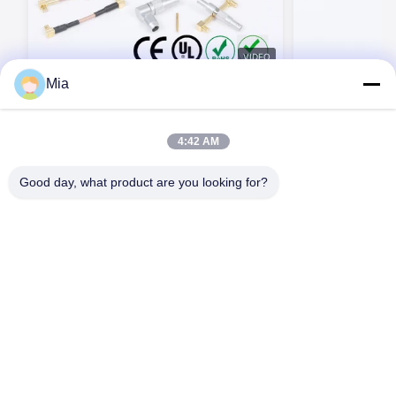
VIDEO
Mia
BEXKOM P 시리즈 2-32핀 플라스틱 쉘 생
BEXKOM P 시리
체 적합성 비용 빠른 배송 의료 커넥터
32 핀 크기 0 1 2
방수 생물학적 
지금 연락하세요
지
4:42 AM
Good day, what product are you looking for?
C620, 건물 C, Huafeng 국제 로봇 산업 공원, Hangcheng Road,
Xixiang Street, Baoan District, Shenzhen City, 518126, 중국
전화: 86-400-9969691
이메일: cs1@bexkom.com