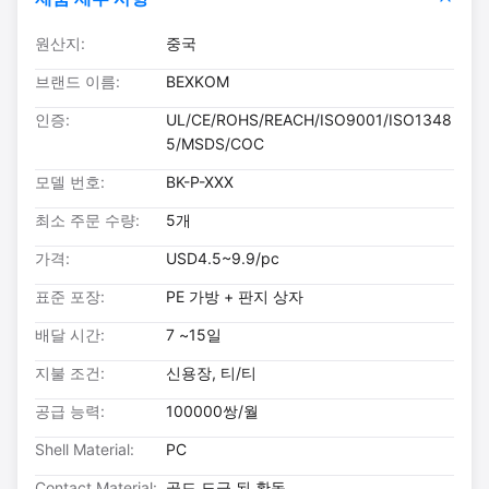
원산지:
중국
브랜드 이름:
BEXKOM
인증:
UL/CE/ROHS/REACH/ISO9001/ISO1348
5/MSDS/COC
모델 번호:
BK-P-XXX
최소 주문 수량:
5개
가격:
USD4.5~9.9/pc
표준 포장:
PE 가방 + 판지 상자
배달 시간:
7 ~15일
지불 조건:
신용장, 티/티
공급 능력:
100000쌍/월
Shell Material:
PC
Contact Material:
골드 도금 된 황동