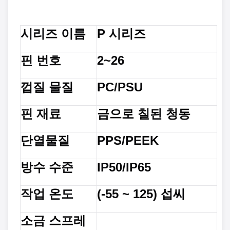
시리즈 이름
P 시리즈
핀 번호
2~26
껍질 물질
PC/PSU
핀 재료
금으로 칠된 청동
단열물질
PPS/PEEK
방수 수준
IP50/IP65
작업 온도
(-55 ~ 125) 섭씨
소금 스프레