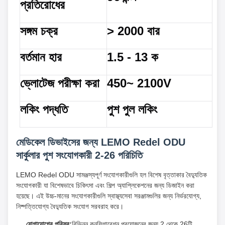
প্রতিরোধের
সঙ্গম চক্র
> 2000 বার
বর্তমান হার
1.5 - 13 ক
ভ্লোটেজ পরীক্ষা করা
450~ 2100V
লকিং পদ্ধতি
পুশ পুল লকিং
মেডিকেল ডিভাইসের জন্য LEMO Redel ODU
সার্কুলার পুশ সংযোগকারী 2-26 পরিচিতি
LEMO Redel ODU সামঞ্জস্যপূর্ণ সংযোগকারীগুলি হল বিশেষ বৃত্তাকার বৈদ্যুতিক
সংযোগকারী যা বিশেষভাবে চিকিৎসা এবং শিল্প অ্যাপ্লিকেশনের জন্য ডিজাইন করা
হয়েছে। এই উচ্চ-মানের সংযোগকারীগুলি স্বাস্থ্যসেবা সরঞ্জামগুলির জন্য নির্ভরযোগ্য,
নিষ্পত্তিযোগ্য বৈদ্যুতিক সংযোগ সরবরাহ করে।
যোগাযোগের পরিসর:
বিভিন্ন কনফিগারেশন প্রয়োজনের জন্য 2 থেকে 26টি