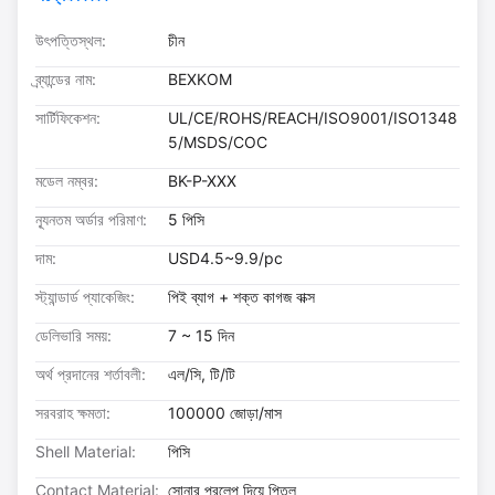
উৎপত্তিস্থল:
চীন
ব্র্যান্ডের নাম:
BEXKOM
সার্টিফিকেশন:
UL/CE/ROHS/REACH/ISO9001/ISO1348
5/MSDS/COC
মডেল নম্বর:
BK-P-XXX
ন্যূনতম অর্ডার পরিমাণ:
5 পিসি
দাম:
USD4.5~9.9/pc
স্ট্যান্ডার্ড প্যাকেজিং:
পিই ব্যাগ + শক্ত কাগজ বাক্স
ডেলিভারি সময়:
7 ~ 15 দিন
অর্থ প্রদানের শর্তাবলী:
এল/সি, টি/টি
সরবরাহ ক্ষমতা:
100000 জোড়া/মাস
Shell Material:
পিসি
Contact Material:
সোনার প্রলেপ দিয়ে পিতল