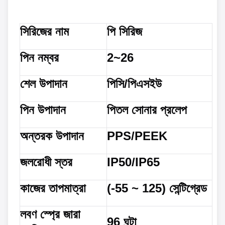
সিরিজের নাম
পি সিরিজ
পিন নম্বর
2~26
শেল উপাদান
পিসি/পিএসইউ
পিন উপাদান
পিতল সোনার প্রলেপ
অন্তরক উপাদান
PPS/PEEK
জলরোধী স্তর
IP50/IP65
কাজের তাপমাত্রা
(-55 ~ 125) সেন্টিগ্রেড
লবণ স্প্রে জারা
96 ঘন্টা