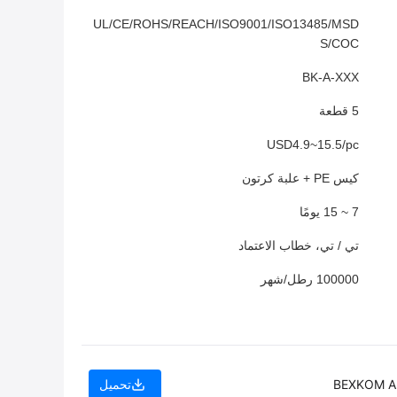
UL/CE/ROHS/REACH/ISO9001/ISO13485/MSD
S/COC
BK-A-XXX
5 قطعة
USD4.9~15.5/pc
كيس PE + علبة كرتون
7 ~ 15 يومًا
تي / تي، خطاب الاعتماد
100000 رطل/شهر
BEXKOM AM
تحميل