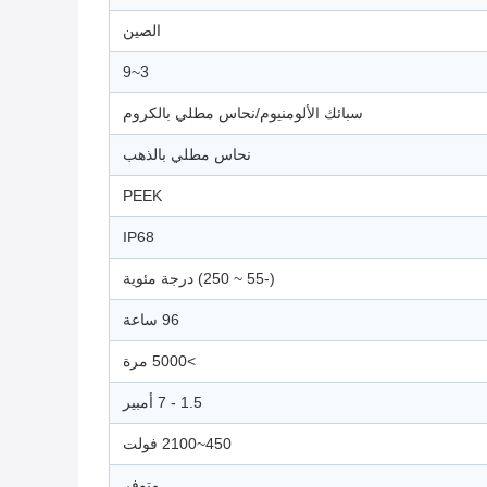
الصين
3~9
سبائك الألومنيوم/نحاس مطلي بالكروم
نحاس مطلي بالذهب
PEEK
IP68
(-55 ~ 250) درجة مئوية
96 ساعة
>5000 مرة
1.5 - 7 أمبير
450~2100 فولت
متوفر