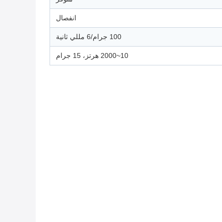
انفصال
100 جرام/6 مللي ثانية
10~2000 هرتز، 15 جرام