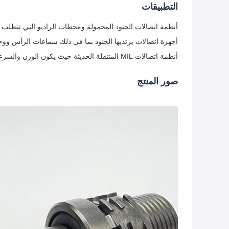
التطبيقات
أنظمة اتصالات الجنود المحمولة ومحطات الراديو التي تتطلب إعدا
أجهزة اتصالات يرتديها الجنود بما في ذلك سماعات الرأس ووحدات GPS وأنظمة البيانات ال
أنظمة اتصالات MIL المتنقلة الحديثة حيث يكون الوزن والسرعة والموثوقية أمرًا بالغ الأهمية
صور المنتج