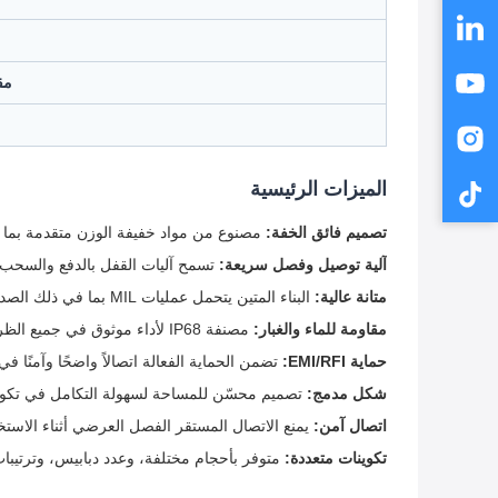
مق
م
الميزات الرئيسية
تصميم فائق الخفة:
مصنوع من مواد خفيفة الوزن متقدمة بما في
آلية توصيل وفصل سريعة:
تسمح آليات القفل بالدفع والسحب أو
متانة عالية:
البناء المتين يتحمل عمليات MIL بما في ذلك الصدمات والاهتزازات والتأثيرات المادية
مقاومة للماء والغبار:
مصنفة IP68 لأداء موثوق في جميع الظروف الجوية بما في ذلك المطر والطين وبيئات الصحراء
حماية EMI/RFI:
تضمن الحماية الفعالة اتصالاً واضحًا وآمنًا في ا
شكل مدمج:
تصميم محسّن للمساحة لسهولة التكامل في تكوين
اتصال آمن:
يمنع الاتصال المستقر الفصل العرضي أثناء الاستخ
تكوينات متعددة:
متوفر بأحجام مختلفة، وعدد دبابيس، وترتيبا