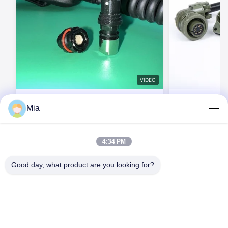
VIDEO
BEXKOM F ซีรี่ย์กลางแจ้ง Quick
BEXKOM MIL ซีรี
Mia
Demating self-locking push pull ขนาด
ใช้ IP68 กันน้ํ
เล็ก IP68 เครื่องเชื่อมต่อกันน้ํา สําหรับ MIL
MIL38999
ระบบสื่อสาร walkie-talkie สําหรับ ระบบ
ติดต่อตอนนี้
ต
การต่อสู้ส่วนตัว
4:34 PM
Good day, what product are you looking for?
C620, อาคาร C, สวนอุตสาหกรรมหุ่นยนต์นานาชาติ Huafeng, ถนน
Hangcheng, ถนน Xixiang, เขต Baoan, เมืองเซินเจิ้น, 518126,
ประเทศจีน