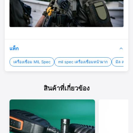
แท็ก
เครื่องเชื่อม MIL Spec
mil spec เครื่องเชื่อมหน้าผาก
มิล สเปค 
สินค้าที่เกี่ยวข้อง