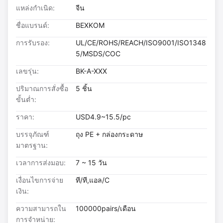
แหล่งกำเนิด:
จีน
ชื่อแบรนด์:
BEXKOM
การรับรอง:
UL/CE/ROHS/REACH/ISO9001/ISO1348
5/MSDS/COC
เลขรุ่น:
BK-A-XXX
ปริมาณการสั่งซื้อ
5 ชิ้น
ขั้นต่ำ:
ราคา:
USD4.9~15.5/pc
บรรจุภัณฑ์
ถุง PE + กล่องกระดาษ
มาตรฐาน:
เวลาการส่งมอบ:
7 ~ 15 วัน
เงื่อนไขการจ่าย
ที/ที,แอล/C
เงิน:
ความสามารถใน
100000pairs/เดือน
การจําหน่าย: