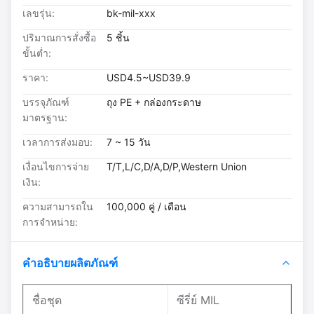
เลขรุ่น:
bk-mil-xxx
ปริมาณการสั่งซื้อ
5 ชิ้น
ขั้นต่ำ:
ราคา:
USD4.5~USD39.9
บรรจุภัณฑ์
ถุง PE + กล่องกระดาษ
มาตรฐาน:
เวลาการส่งมอบ:
7 ~ 15 วัน
เงื่อนไขการจ่าย
T/T,L/C,D/A,D/P,Western Union
เงิน:
ความสามารถใน
100,000 คู่ / เดือน
การจําหน่าย:
คำอธิบายผลิตภัณฑ์
ชื่อชุด
ซีรี่ย์ MIL