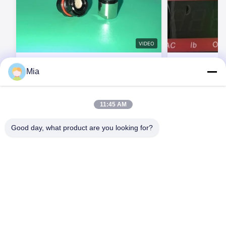
VIDEO
BEXKOM F ซีรี่ย์กลางแจ้ง Quick
BEXKOM A Serie
Mia
Demating self-locking push pull ขนาด
Connector พร้อม
เล็ก IP68 เครื่องเชื่อมต่อกันน้ํา สําหรับ MIL
ได้สําหรับสภาพแ
ระบบสื่อสาร walkie-talkie สําหรับ ระบบ
ติดต่อตอนนี้
ต
การต่อสู้ส่วนตัว
11:45 AM
Good day, what product are you looking for?
C620, อาคาร C, สวนอุตสาหกรรมหุ่นยนต์นานาชาติ Huafeng, ถนน
Hangcheng, ถนน Xixiang, เขต Baoan, เมืองเซินเจิ้น, 518126,
ประเทศจีน
โทร: 86-400-9969691
อีเมล: cs1@bexkom.com