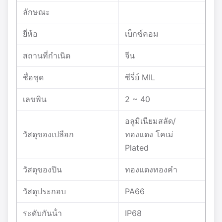
ลักษณะ
ยี่ห้อ
เบ็กซ์คอม
สถานที่กําเนิด
จีน
ชื่อชุด
ซีรี่ย์ MIL
เลขพิน
2 ~ 40
อลูมิเนียมสลัด/
วัสดุของเปลือก
ทองแดง โคเม่
Plated
วัสดุของปิน
ทองแดงทองคํา
วัสดุประกอบ
PA66
ระดับกันน้ํา
IP68