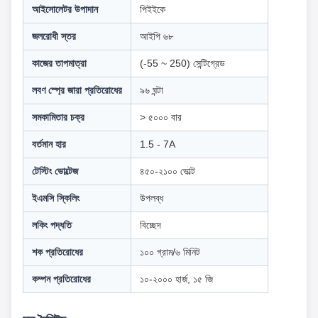
আইসোলেটর উপাদান
পিইইকে
জলরোধী স্তর
আইপি ৬৮
কাজের তাপমাত্রা
(-55 ~ 250) সেন্টিগ্রেড
লবণ স্প্রে জারা প্রতিরোধের
৯৬ ঘন্টা
সমকামিতার চক্র
> ৫০০০ বার
বর্তমান হার
1.5 - 7A
টেস্টিং ভোল্টেজ
৪৫০-২১০০ ভোল্ট
ইএমসি স্কিলিং
উপলব্ধ
লকিং পদ্ধতি
বিচ্ছেদ
শক প্রতিরোধের
১০০ গ্রাম/৬ মিনিট
কম্পন প্রতিরোধের
১০-২০০০ হার্জ, ১৫ জি