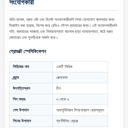
সংযোগকারী
অতি-হালকা, দ্রুত মেট এবং ডিমেট সংযোগকারীগুলি সৈন্য যোগাযোগ ব্যবস্থার জন্য
ডিজাইন করা হয়েছে, বিশেষ করে রেডিও স্টেশন ব্যবহারের জন্য। এই সংযোগকারীগুলি
গতি, ব্যবহারের সহজতা,এবং নির্ভরযোগ্যতা আপোষ ছাড়া বহনযোগ্যতা, মাঠে দ্রুত
মোতায়েন এবং পুনর্গঠনকে সমর্থন করে।
প্রোডাক্ট স্পেসিফিকেশন
সিরিজের নাম
একটি সিরিজ
ব্র্যান্ড
বেক্সকোম
উৎপত্তিস্থল
চীন
পিন নম্বর
৩ থেকে ৯
শেল উপাদান
অ্যালুমিনিয়াম মিশ্রণ/ব্রাস ক্রোমযুক্ত
পিনের উপাদান
স্বর্ণমিলিত ব্রোঞ্জ