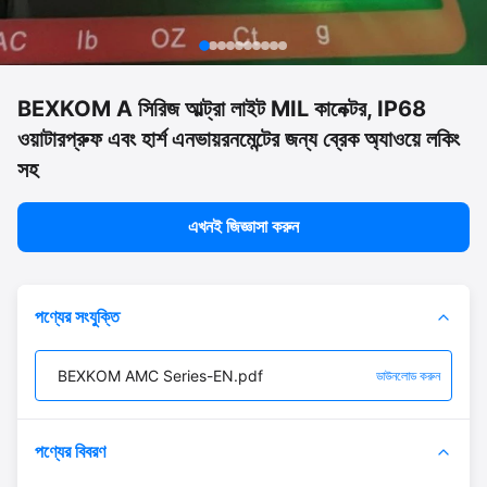
BEXKOM A সিরিজ আল্ট্রা লাইট MIL কানেক্টর, IP68
ওয়াটারপ্রুফ এবং হার্শ এনভায়রনমেন্টের জন্য ব্রেক অ্যাওয়ে লকিং
সহ
এখনই জিজ্ঞাসা করুন
পণ্যের সংযুক্তি
BEXKOM AMC Series-EN.pdf
ডাউনলোড করুন
পণ্যের বিবরণ