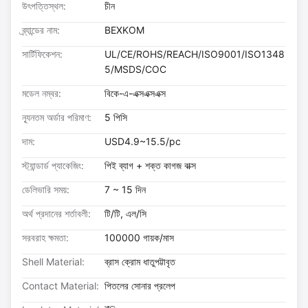
উৎপত্তিস্থল:
চীন
ব্র্যান্ডের নাম:
BEXKOM
সার্টিফিকেশন:
UL/CE/ROHS/REACH/ISO9001/ISO1348
5/MSDS/COC
মডেল নম্বর:
বিকে-এ-এক্সএক্সএক্স
ন্যূনতম অর্ডার পরিমাণ:
5 পিসি
দাম:
USD4.9~15.5/pc
স্ট্যান্ডার্ড প্যাকেজিং:
পিই ব্যাগ + শক্ত কাগজ বাক্স
ডেলিভারি সময়:
7 ~ 15 দিন
অর্থ প্রদানের শর্তাবলী:
টি/টি, এল/সি
সরবরাহ ক্ষমতা:
100000 গায়ক/মাস
Shell Material:
ব্রাস ক্রোম ধাতুপট্টাবৃত
Contact Material:
পিতলের সোনার প্রলেপ