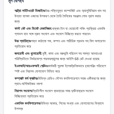
মূল বৈশিষ্ট্য
আল্ট্রা লাইটওয়েট ডিজাইনঃ
উচ্চ-শক্তিযুক্ত কম্পোজিট এবং অ্যালুমিনিয়াম খাদ সহ
উন্নত হালকা ওজনের উপকরণ থেকে তৈরি সৈনিকের সরঞ্জাম লোড হ্রাস করার
জন্য
ফাস্ট মেট এবং ডিমেট মেকানিজম:
ধাক্কা-টান বা বেয়োনেট লকিং প্রক্রিয়া এমনকি
গ্লাভস হাত সঙ্গে দ্রুত সংযোগ এবং সংযোগ বিচ্ছিন্ন করতে পারবেন
উচ্চ স্থায়িত্বঃ
শক্ত কাঠামো শক, কম্পন এবং শারীরিক প্রভাব সহ মিল অপারেশন
প্রতিরোধ করে
জলরোধী এবং ধুলোরোধী:
বৃষ্টি, কাদা এবং মরুভূমি পরিবেশ সহ সমস্ত আবহাওয়া
পরিস্থিতিতে নির্ভরযোগ্য পারফরম্যান্সের জন্য আইপি 68 রেট দেওয়া হয়েছে
ইএমআই/আরএফআই শেল্ডিংঃ
কার্যকরী সুরক্ষা ইলেকট্রনিকভাবে চ্যালেঞ্জিং পরিবেশে
স্পষ্ট এবং নিরাপদ যোগাযোগ নিশ্চিত করে
কম্প্যাক্ট ফর্ম ফ্যাক্টরঃ
বিভিন্ন রেডিও স্টেশন কনফিগারেশনে সহজ একীকরণের জন্য
স্থান-অপ্টিমাইজড নকশা
নিরাপদ সংযোগঃ
স্থিতিশীল সংযোগ ব্যবহারের সময় দুর্ঘটনাক্রমে সংযোগ
বিচ্ছিন্নতা প্রতিরোধ করে
একাধিক কনফিগারেশনঃ
বিভিন্ন আকার, পিনের সংখ্যা এবং যোগাযোগের বিন্যাসে
উপলব্ধ